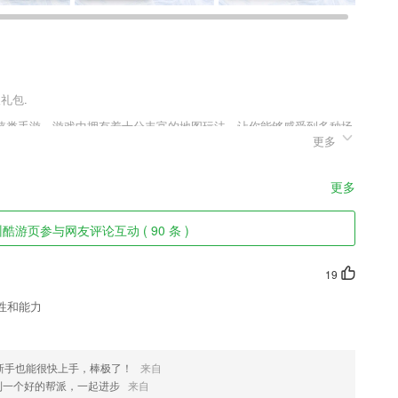
礼包.
侠类手游。游戏中拥有着十分丰富的地图玩法，让你能够感受到多种场
更多
红包奖励，更有大量经验奖励，让轻松的就能升级，变得更强，拿到更
更多
发布自己的产品信息，免除了理财师需要自己手动编辑信息的繁琐，只需
酷游页参与网友评论互动 ( 90 条 )
转换为网页，无论你是发布到微信还是朋友圈，抑或是短信，都可以轻
19
你的内存！
性和能力
握；
全的管理服务也可以更精准了解。
新手也能很快上手，棒极了！
来自
到一个好的帮派，一起进步
来自