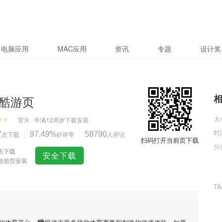
电脑应用
MAC应用
资讯
专题
设计奖
酷游页
大
官方
年满12周岁
下载安装
时
7
次下载
97.49%
好评率
58790
人评论
扫码打开当前页下载
分
先下载
安全下载
酷游页安装
T