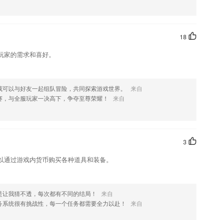
这款软件，您可以到应用商店进行打分评论，说出您的使用经历，以帮
18
玩家的需求和喜好。
我可以与好友一起组队冒险，共同探索游戏世界。
来自
赛，与全服玩家一决高下，争夺至尊荣耀！
来自
3
以通过游戏内货币购买各种道具和装备。
是让我猜不透，每次都有不同的结局！
来自
务系统很有挑战性，每一个任务都需要全力以赴！
来自