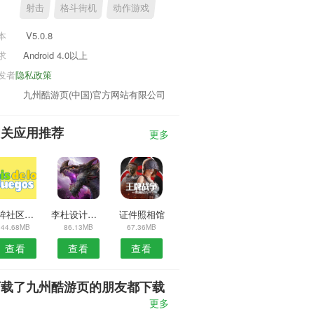
射击
格斗街机
动作游戏
本
V5.0.8
求
Android 4.0以上
发者
隐私政策
九州酷游页(中国)官方网站有限公司
相关应用推荐
更多
云眸社区物业版APP
李杜设计安卓版
证件照相馆
44.68MB
86.13MB
67.36MB
查看
查看
查看
下载了九州酷游页的朋友都下载
了
更多