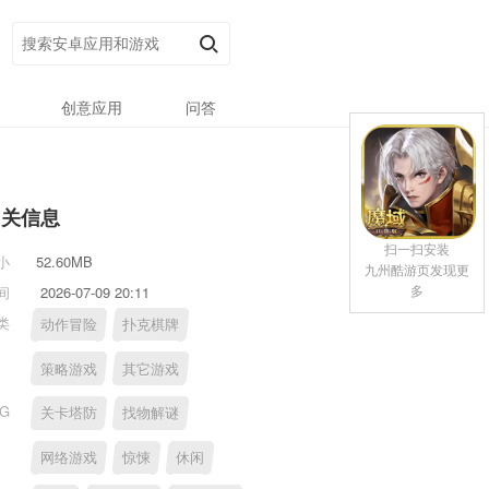
创意应用
问答
相关信息
扫一扫安装
小
52.60MB
九州酷游页发现更
多
间
2026-07-09 20:11
类
动作冒险
扑克棋牌
策略游戏
其它游戏
AG
关卡塔防
找物解谜
网络游戏
惊悚
休闲