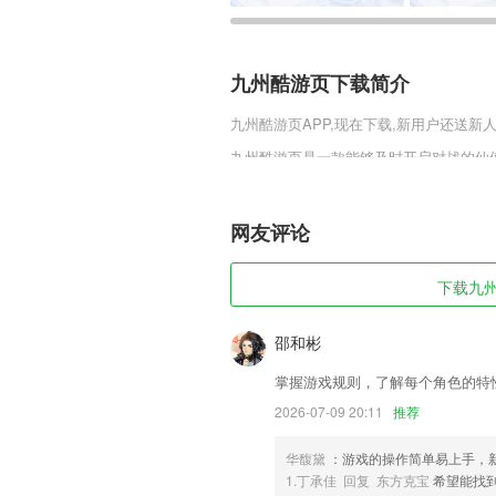
九州酷游页下载简介
九州酷游页
APP,现在下载,新用户还送新人
九州酷游页是一款能够及时开启对战的仙
景冒险的新奇感受。游戏更有十分丰厚的
多的奖励。
网友评论
九州酷游页软件特色
1,推广工具：专门开发出来帮助理财师
下载九州
要简单的几步，就可以将产品的文档信息
松实现。
邵和彬
2,全面分析软件占用空间，找到是谁吃掉
掌握游戏规则，了解每个角色的特
3,每天都有最新的动态，方便用户时刻掌
2026-07-09 20:11
推荐
4,支持导出所有将我删除的好友名单
5,实时了解不同服务的特色，让你针对最
华馥黛
：游戏的操作简单易上手，
1.丁承佳 回复 东方克宝
希望能找
6,【更新】全新界面，体验更多启蒙阅读