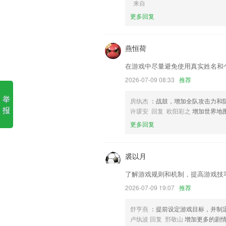
来自
九州酷游页软件优势
更多回复
1.·上传学员训练视频照片至班级相册，
2.在软件中，还可以让用户在线的对于
燕恒荷
户带来了十分好的软件使用体验
在游戏中尽量避免使用真实姓名和
3.这里面的功能非常的齐全，而且还能
2026-07-09 08:33
推荐
4.才是你真正的美术朋友圈,一个属于美
举
5.无论是课堂实况，还是教师反馈，图文
房纨杰
：战鼓，增加全队攻击力和
报
许瑗安 回复 欧阳彩之
增加世界地
6.基础阶段（46岁）：利用具体图形和
更多回复
九州酷游页更新了什么?
夏日专属模板滤镜上新，杂志风拼贴风宝
裘以月
新增常用出行地点设置
了解游戏规则和机制，提高游戏技
【配货通知单审核】负库存控制失败问题
2026-07-09 19:07
推荐
发现“线圈”增加发视频；
更换launcher3
舒亨燕
：提前设定游戏目标，并制
卢纨波 回复 邢敬山
增加更多的剧
产品体验优化，修复了一些bug