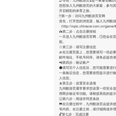
🍳导语：
九州酷游页
⏳是一家备受瞩目
您想加入
九州酷游页
的大家庭，参与
开启精彩的体育之旅。
🖱第一步：访问九州酷游页官网
首先，打开您的浏览器，输入
九州酷
（http://mpic.chinacar.com
🛵第二步：点击注册按钮
一旦进入
九州酷游页
官网，🕔您会在
面。
🥚第三步：填写注册信息
🛫在注册页面上，您需要填写一些必
邮件地址、手机号码等。请务必提供
📲第四步：验证账户
⚫填写完个人信息后，您可能需要进
一条验证信息，您需要按照提示进行
人信息。
🍌第五步：设置安全选项
九州酷游页
通常要求您设置一些安全选
用两步验证等功能。请根据系统的提
🕟第六步：阅读并同意条款
🐸在注册过程中，
九州酷游页
会提供
等内容。在注册之前，请仔细阅读并
🔓第七步：完成注册