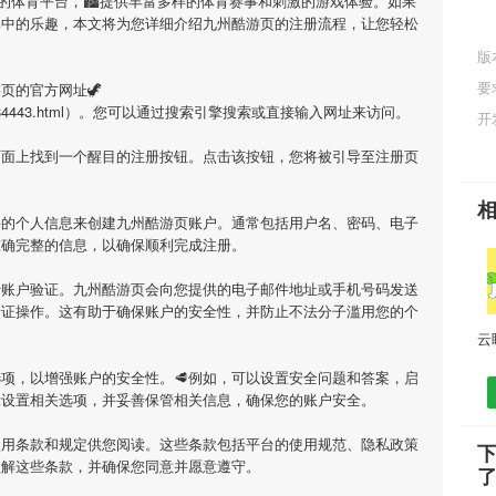
的体育平台，🏙提供丰富多样的体育赛事和刺激的游戏体验。如果
其中的乐趣，本文将为您详细介绍
九州酷游页
的注册流程，让您轻松
版
要
游页
的官方网址🦖
.cn/game/84443.html）。您可以通过搜索引擎搜索或直接输入网址来访问。
开
页面上找到一个醒目的注册按钮。点击该按钮，您将被引导至注册页
要的个人信息来创建
九州酷游页
账户。通常包括用户名、密码、电子
准确完整的信息，以确保顺利完成注册。
行账户验证。
九州酷游页
会向您提供的电子邮件地址或手机号码发送
验证操作。这有助于确保账户的安全性，并防止不法分子滥用您的个
项，以增强账户的安全性。🥩例如，可以设置安全问题和答案，启
示设置相关选项，并妥善保管相关信息，确保您的账户安全。
使用条款和规定供您阅读。这些条款包括平台的使用规范、隐私政策
理解这些条款，并确保您同意并愿意遵守。