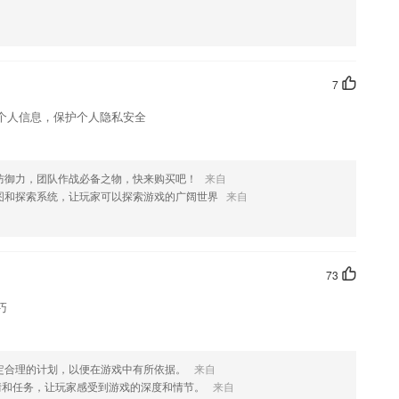
记录教学内容，分享相册查看成长记录
课程表的相关内容进行使用，在线的对于自己的课程进行时间安排，为用
7
个人信息，保护个人隐私安全
推荐一些书籍或者文字给用户，去安抚用户的心理。
术圈真正的沟通平台等你来吐槽
并茂灵活定制。2265班级授课，个性化的学情记录
防御力，团队作战必备之物，快来购买吧！
来自
图和探索系统，让玩家可以探索游戏的广阔世界
来自
启发式语言，激发儿童想象力，训练儿童具体形象思维能力。
丽来多格胶片……应有尽有
73
巧
解决
定合理的计划，以便在游戏中有所依据。
来自
情和任务，让玩家感受到游戏的深度和情节。
来自