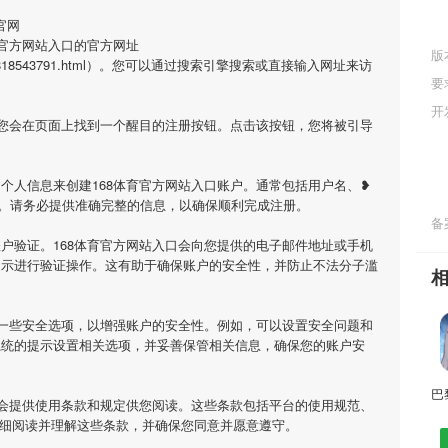
官网
育官方网站入口的官方网址
版
cn/game/818543791.html）。您可以通过搜索引擎搜索或直接输入网址来访
要
开
，您会在页面上找到一个醒目的注册按钮。点击该按钮，您将被引导
个人信息来创建168体育官方网站入口账户。通常包括用户名、❥
。请务必提供准确完整的信息，以确保顺利完成注册。
备案
户验证。168体育官方网站入口会向您提供的电子邮件地址或手机
提示进行验证操作。这有助于确保账户的安全性，并防止不法分子滥
置一些安全选项，以增强账户的安全性。例如，可以设置安全问题和
系统的提示设置相关选项，并妥善保管相关信息，确保您的账户安
口会提供使用条款和规定供您阅读。这些条款包括平台的使用规范、
仔细阅读并理解这些条款，并确保您同意并愿意遵守。