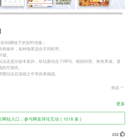
绍
频在5G网络下的实时传输；
法和操作，各种场景适合不同机甲。
升级。
玩法还是比较丰富的，给玩家结合了RPG、模拟经营、角色养成、冒
戏的可操性。
拼图玩法在游戏之中等你来挑战。
收起
更多
网站入口，参与网友评论互动 ( 1018 条 )
232