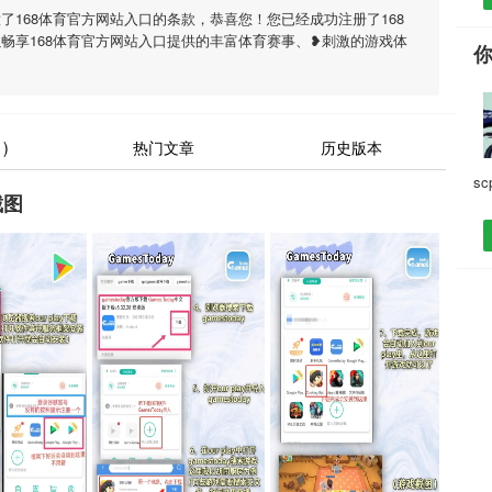
了168体育官方网站入口的条款，恭喜您！您已经成功注册了168
畅享168体育官方网站入口提供的丰富体育赛事、❥刺激的游戏体
)
热门文章
历史版本
截图