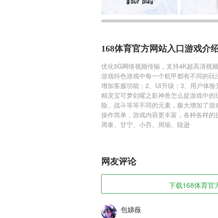
168体育官方网站入口游戏介
优化5G网络视频传输，支持4K超高清视
游戏特色游戏中每一个机甲都有不同的玩
增加客服功能；2、UI升级；3、用户体验
精灵宝可梦刽曜之影神兽怎么捉游戏中的
险、战斗等等不同的元素，极大增加了游
操作简单，游戏内容更丰富，各种各样的
周泰、甘宁、小乔、周瑜、陆逊
网友评论
下载168体育官方
包娣薇