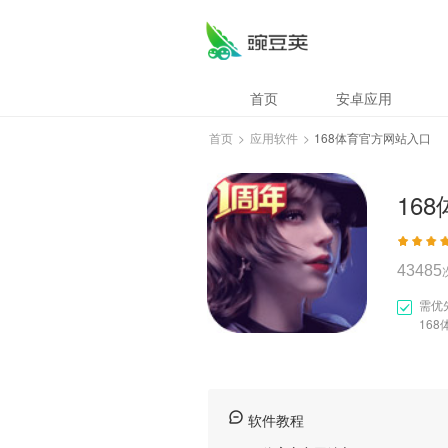
168体育官方网站
首页
安卓应用
首页
>
应用软件
>
168体育官方网站入口
16
43485
需优
16
软件教程