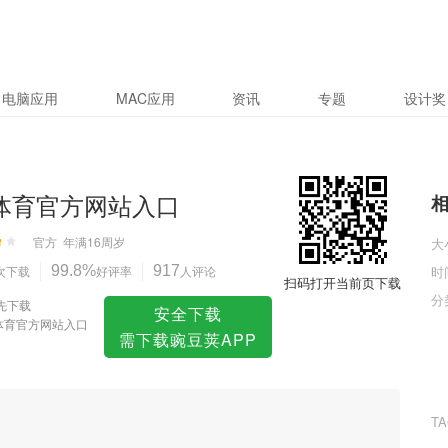
入口
电脑应用
MAC应用
资讯
专题
设计奖
8体育官方网站入口
官方
年满16周岁
大
次下载
99.8%
好评率
917
人评论
时
扫码打开当前页下载
分
先下载
安全下载
8体育官方网站入口
需下载豌豆荚APP
T