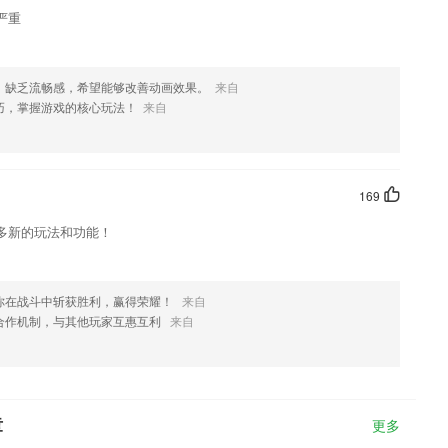
严重
，缺乏流畅感，希望能够改善动画效果。
来自
巧，掌握游戏的核心玩法！
来自
169
多新的玩法和功能！
你在战斗中斩获胜利，赢得荣耀！
来自
合作机制，与其他玩家互惠互利
来自
章
更多