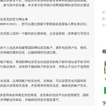
受瞩目的体育平台，🎂提供丰富多样的体育赛事和刺激的游戏体验。
庭，参与其中的乐趣，本文将为您详细介绍
尊国际网站首页
的注册流
版
要
网站首页
的官方网址⛺️
.cn/game/780810.html）。您可以通过搜索引擎搜索或直接输入网址来访问。
开
会在页面上找到一个醒目的注册按钮。点击该按钮，您将被引导至注
要的个人信息来创建
尊国际网站首页
账户。通常包括用户名、密码、
提供准确完整的信息，以确保顺利完成注册。
行账户验证。
尊国际网站首页
会向您提供的电子邮件地址或手机号码
进行验证操作。这有助于确保账户的安全性，并防止不法分子滥用您
全选项，以增强账户的安全性。🆔例如，可以设置安全问题和答
统的提示设置相关选项，并妥善保管相关信息，确保您的账户安全。
供使用条款和规定供您阅读。这些条款包括平台的使用规范、隐私
读并理解这些条款，并确保您同意并愿意遵守。