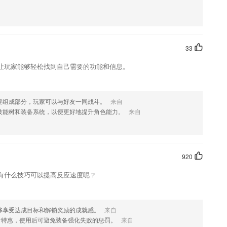
可以开启学习，更好就可以去进行获取。
解，极简设计。
33
器便于随时使用。
让玩家能够轻松找到自己需要的功能和信息。
独特的安全教育模式，可以更好的来处理不同类型的企业安全培训任务，
进行进步。
要组成部分，玩家可以与好友一同战斗。
来自
带学生发现并掌握英文音形结合的规律，实现“学生看到单词能读出来，
技能树和装备系统，以便更好地提升角色能力。
来自
英语。
920
有什么技巧可以提高反应速度呢？
”模块实现涉税事项办理发票代开发票验旧发票申领一键零申报办税进度
够享受达成目标和解锁奖励的成就感。
来自
时特惠，使用后可避免装备强化失败的惩罚。
来自