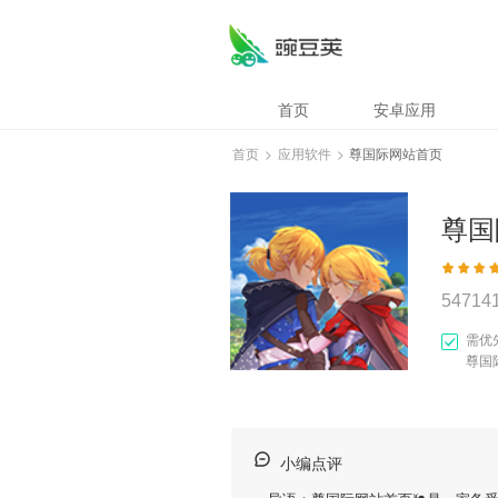
首页
安卓应用
首页
>
应用软件
>
尊国际网站首页
尊国
54714
需优
尊国
小编点评