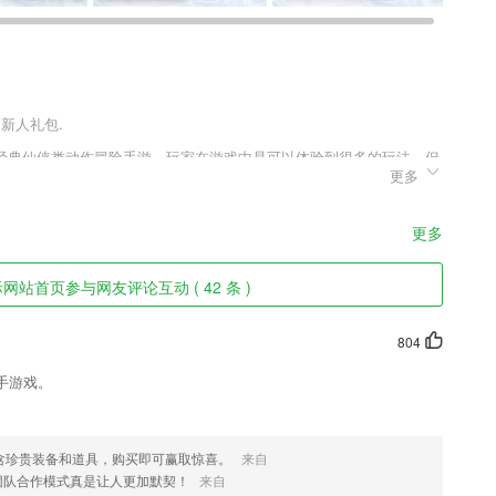
送新人礼包.
经典仙侠类动作冒险手游，玩家在游戏中是可以体验到很多的玩法，但
更多
的，而且这款游戏的boss非常多，玩家击杀boss是可以获取大量的
更多
习和练习，双向巩固。
网站首页参与网友评论互动 ( 42 条 )
趣 ，千篇一律太无聊
。
804
或者相关题目了；
手游戏。
音，所有弦都直接弹空弦音，极大的方便了使用者。而传统的调音是要弹
含珍贵装备和道具，购买即可赢取惊喜。
来自
团队合作模式真是让人更加默契！
来自