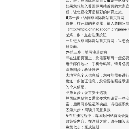
🐊导语：
尊国际网站首页
🐌是一家备
如果您想加入
尊国际网站首页
的大家
程，让您轻松开启精彩的体育之旅。
🛢第一步：访问尊国际网站首页官网
首先，打开您的浏览器，输入
尊国际
（http://mpic.chinacar.com
💰第二步：点击注册按钮
一旦进入
尊国际网站首页
官网，🔪您
册页面。
🏞第三步：填写注册信息
🌁在注册页面上，您需要填写一些必
电子邮件地址、手机号码等。请务必
🍰第四步：验证账户
🕕填写完个人信息后，您可能需要进
发送一条验证信息，您需要按照提示
的个人信息。
🥤第五步：设置安全选项
尊国际网站首页
通常要求您设置一些安
案，启用两步验证等功能。请根据系
🕓第六步：阅读并同意条款
☕在注册过程中，
尊国际网站首页
会提
政策等内容。在注册之前，请仔细阅
🍔第七步：完成注册