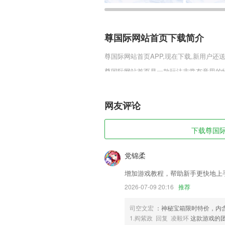
尊国际网站首页下载简介
尊国际网站首页
APP,现在下载,新用户还
尊国际网站首页是一款玩法非常有意思的
是这些玩法都是需要玩家提升等级才能开启
顶级资源。
网友评论
尊国际网站首页软件特色
1,涵盖有听、说、读、写等多种方式，学
下载尊国际
2,【百变贴纸，可嗲可酷】换个贴纸更有
3,智能评估智能评估成绩，精确预测考分
党锦柔
4,只要输入关键字就可以搜索成语、作文
增加游戏教程，帮助新手更快地上
5,新闻爆料
2026-07-09 20:16
推荐
6,本应用采用弹散音(空弦音)的方式调
司空文宏
：神秘宝箱限时特价，内
各种泛音的，有一些复杂。
1.阎紫政 回复 凌毅环
这款游戏的
尊国际网站首页软件优势