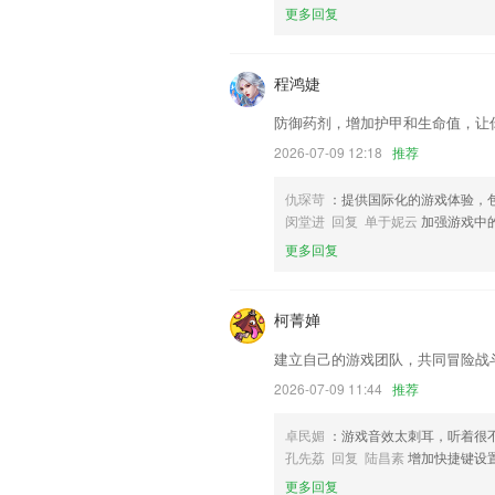
更多回复
银行卡添加开户支行，修复已知bug
联系我们
以上就是尊国际网站首页的介绍，如果您
程鸿婕
以帮助我们更好的对产品进行优化修改。
防御药剂，增加护甲和生命值，让
2026-07-09 12:18
推荐
仇琛苛
：提供国际化的游戏体验，
闵堂进 回复 单于妮云
加强游戏中
更多回复
柯菁婵
建立自己的游戏团队，共同冒险战
2026-07-09 11:44
推荐
卓民媚
：游戏音效太刺耳，听着很
孔先荔 回复 陆昌素
增加快捷键设
更多回复