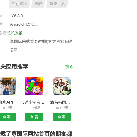
生存冒险
对战
游戏工具
本
V6.3.9
求
Android 4.3以上
发者
隐私政策
尊国际网站首页(中国)官方网站有限
公司
相关应用推荐
更多
锐步APP
3送小宝商家版APP
旅鸟韩国地图安卓版
10.8MB
99.70MB
46.54MB
查看
查看
查看
下载了尊国际网站首页的朋友都