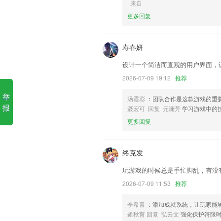
来自
更多回复
1.使用彩色或照片背景
2.带给用户更多全面的学习服务，即刻就
寿春妍
3.课程知识点辅导及课后习题答案视频讲
4.，这是一个永久的完全免费的乐器调音
设计一个简洁而直观的用户界面，
5.通过非常完善的机制内容建立了非常
2026-07-09 19:12
推荐
专属连接管理起来更加轻松，可以更好的
举
汤霞彩
：团队合作是这款游戏的重
6.发音是盒子鱼推荐的英语学习第一课，
报
聂宏可 回复 元澜芳
学习游戏中的
听到发音能写出来”的教学目标，轻松学习
更多回复
尊国际网站首页更新了什么?
积分兑换实物火爆预热
终克发
易诚二手车UI优化
玩游戏的时候总是手忙脚乱，有没
已注册的用户通过绑定税号后可在“办税
预约办税等业务办理；
2026-07-09 11:53
推荐
新增个性化内容推荐管理
季希青
：添加成就系统，让玩家能
增加自动翻页功能
逄秋育 回复 弘云文
强化保护符限