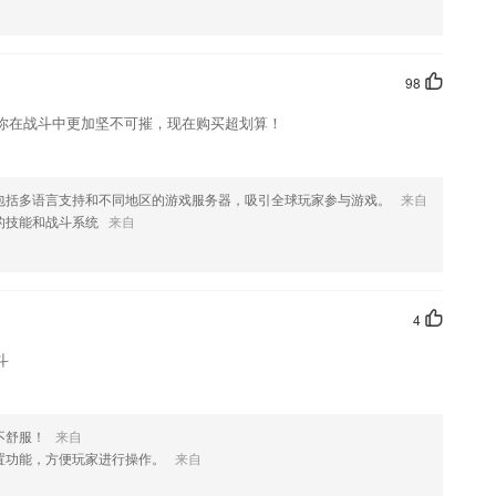
喜欢这款软件，您可以到应用商店进行打分评论，说出您的使用经历，
98
你在战斗中更加坚不可摧，现在购买超划算！
包括多语言支持和不同地区的游戏服务器，吸引全球玩家参与游戏。
来自
的技能和战斗系统
来自
4
斗
不舒服！
来自
置功能，方便玩家进行操作。
来自