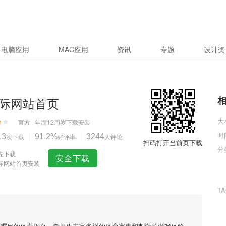
电脑应用
MAC应用
资讯
专题
设计奖
际网站首页
大
官方
年满12周岁
下载安装
时
13
次下载
91.2%
好评率
3244
人评论
扫码打开当前页下载
分
先下载
安全下载
际网站首页安装
T