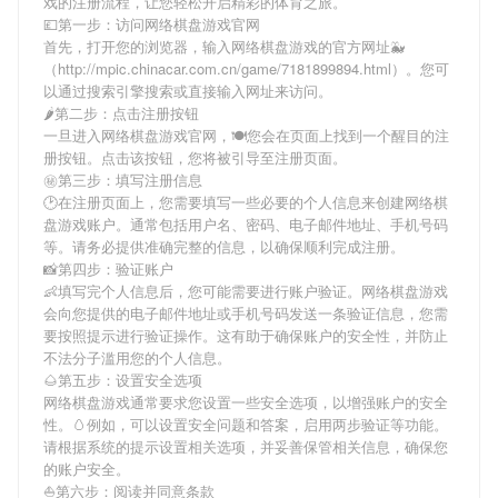
戏
的注册流程，让您轻松开启精彩的体育之旅。
💷第一步：访问网络棋盘游戏官网
首先，打开您的浏览器，输入
网络棋盘游戏
的官方网址🐳
（http://mpic.chinacar.com.cn/game/7181899894.html）。您可
以通过搜索引擎搜索或直接输入网址来访问。
🌶第二步：点击注册按钮
一旦进入
网络棋盘游戏
官网，🍽您会在页面上找到一个醒目的注
册按钮。点击该按钮，您将被引导至注册页面。
㊙第三步：填写注册信息
🕑在注册页面上，您需要填写一些必要的个人信息来创建
网络棋
盘游戏
账户。通常包括用户名、密码、电子邮件地址、手机号码
等。请务必提供准确完整的信息，以确保顺利完成注册。
📸第四步：验证账户
👶填写完个人信息后，您可能需要进行账户验证。
网络棋盘游戏
会向您提供的电子邮件地址或手机号码发送一条验证信息，您需
要按照提示进行验证操作。这有助于确保账户的安全性，并防止
不法分子滥用您的个人信息。
🌰第五步：设置安全选项
网络棋盘游戏
通常要求您设置一些安全选项，以增强账户的安全
性。🥚例如，可以设置安全问题和答案，启用两步验证等功能。
请根据系统的提示设置相关选项，并妥善保管相关信息，确保您
的账户安全。
⛵️第六步：阅读并同意条款