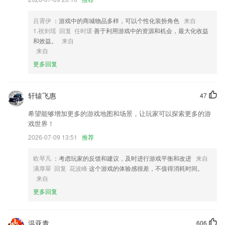
斥方遒。
3,驾驶指南包含了BMW，BMWi和MINI 三款驾驶指南APP程序。
吕霄伊
：游戏中的商城物品多样，可以个性化装扮角色
来自
4,完美阅读体验,齐全的功能、人性的操作、华丽的界面……给你带来最
1.祝剑瑶 回复 任时瑗
善于利用游戏中的资源和机会，最大化收益
完美的阅读体验
和效益。
来自
来自
5,免费查询,提前预订,一键导航位址;
更多回复
6,量身定做方案，正负研判信息，以良好的用户体验赢得口碑；
网络棋盘游戏软件优势
轩辕飞惠
47
1.输入需要搜索的题目内容，就可以快速的获得对应的考试试卷
希望能够增加更多的游戏地图和场景，让玩家可以探索更多的游
2.随时随地查看当前学习内容，复习了解细节。
戏世界！
3.与到作业测试中，在线报名参加测试内容，查看学习报告
2026-07-09 13:51
推荐
4.·感受高效便捷的字词查询模式，内容的设置都非常精准。
欧琴凡
：考虑玩家的反馈和建议，及时进行游戏平衡和改进
来自
5.店铺注册，开店指引
满厚翠 回复 花波峰
这个游戏的体验感很差，不值得消耗时间。
来自
6.·多种类型的学习方法提供给大家，有了它就能给学生提供最高效的学
习方法。
更多回复
网络棋盘游戏更新了什么?
首页新增“急招岗位”栏目
温亚青
606