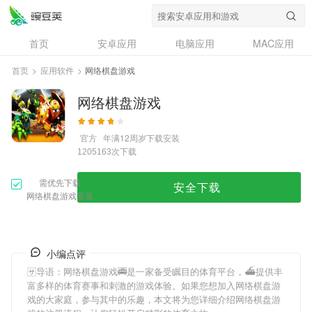
首页
安卓应用
电脑应用
MAC应用
资讯
专题
设计奖
创意应用
首页
>
应用软件
>
网络棋盘游戏
问答
网络棋盘游戏
官方
年满12周岁
下载安装
次下载
1205163
需优先下载
安全下载
网络棋盘游戏安装
小编点评
🈂导语：
网络棋盘游戏
🚎是一家备受瞩目的体育平台，⛴提供丰
富多样的体育赛事和刺激的游戏体验。如果您想加入
网络棋盘游
戏
的大家庭，参与其中的乐趣，本文将为您详细介绍
网络棋盘游