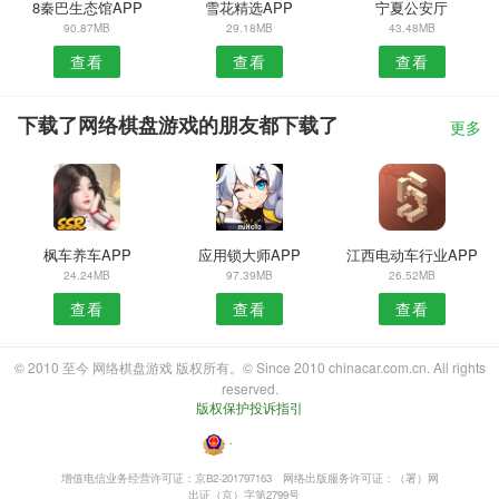
8秦巴生态馆APP
雪花精选APP
宁夏公安厅
90.87MB
29.18MB
43.48MB
查看
查看
查看
下载了网络棋盘游戏的朋友都下载了
更多
枫车养车APP
应用锁大师APP
江西电动车行业APP
24.24MB
97.39MB
26.52MB
查看
查看
查看
© 2010 至今 网络棋盘游戏 版权所有。© Since 2010 chinacar.com.cn. All rights
reserved.
版权保护投诉指引
・
增值电信业务经营许可证：京B2-201797163
网络出版服务许可证：（署）网
出证（京）字第2799号