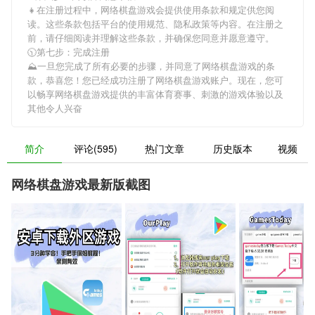
👧在注册过程中，
网络棋盘游戏
会提供使用条款和规定供您阅
读。这些条款包括平台的使用规范、隐私政策等内容。在注册之
前，请仔细阅读并理解这些条款，并确保您同意并愿意遵守。
🕥第七步：完成注册
⛰一旦您完成了所有必要的步骤，并同意了
网络棋盘游戏
的条
款，恭喜您！您已经成功注册了网络棋盘游戏账户。现在，您可
以畅享
网络棋盘游戏
提供的丰富体育赛事、刺激的游戏体验以及
其他令人兴奋
简介
评论(595)
热门文章
历史版本
视频
网络棋盘游戏最新版截图