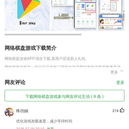
网络棋盘游戏下载简介
网络棋盘游戏
APP,现在下载,新用户还送新人礼包.
网络棋盘游戏是一款以东汉末年三国历史为背景打造的战争策略类手游，
更多
在这个乱世中，玩家将扮演一位帝王的身份，在恢弘的大背景下的战场气
势下，招兵买马、排兵布阵、运筹帷幄，这些都是一场战局成败的关键因
网友评论
更多
素，你可以亲身去经历这一段波澜壮阔的历史画卷，在这个硝烟四起的乱
世中征服天下，一统三国。
下载网络棋盘游戏参与网友评论互动 ( 9 条 )
网络棋盘游戏软件特色
1,* 编辑拼图：长按照片进行交换、替换照片、通过双指缩放照片、通过
终功娟
214
单指移动照片。
优化游戏加载速度，减少等待时间
2,高端访谈：企业高管、产业大佬、资 深大咖一起为产业指点江山，挥
2026-07-09 20:10
推荐