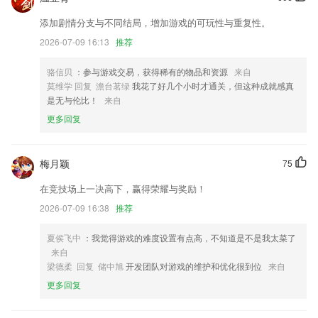
优化了交互效果，用户体验更友好。
添加剧情分支与不同结局，增加游戏的可玩性与重复性。
附近经销商 定位获取附近经销商的售卖车型报价联系方式等；
2026-07-09 16:13
推荐
亲子游和自驾游也可以使用优惠券了；
骆信贝
：参与游戏交易，获得稀有的物品和资源
来自
行程自动管理
莫维学 回复 澹台茗绿
我花了好几个小时才通关，但这种成就感真
是无与伦比！
来自
部分代码逻辑调整
更多回复
联系我们
以上就是网络棋盘游戏的介绍，如果您喜欢这款软件，您可以到应用商店
进行打分评论，说出您的使用经历，以帮助我们更好的对产品进行优化修
梅月颖
75
改。
在竞技场上一决高下，赢得荣耀与奖励！
2026-07-09 16:38
推荐
夏侯飞中
：我觉得游戏的难度设置有点高，不知道是不是我太菜了
来自
梁德柔 回复 储中旭
开发团队对游戏的维护和优化很到位
来自
更多回复