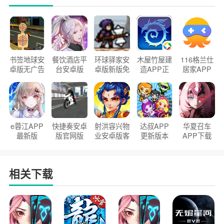
书签地球安
餐饮酒店平
环球驿家安
木屋竹屋建
116格兰仕
卓版无广告
台安卓版
卓版新版免
造APP正
居家APP
官方正版
2026版
费下载
版2026
手机版
e蓉江APP
快捷奏安卓
射洪容兴物
达叔APP
华夏召车
最新版
版官网版
业安卓版客
更新版本
APP下载
户端
2026
安装2026
相关下载