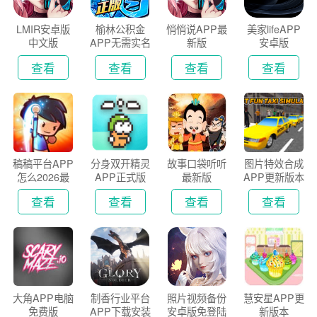
LMIR安卓版
榆林公积金
悄悄说APP最
美家lifeAPP
中文版
APP无需实名
新版
安卓版
认证版
查看
查看
查看
查看
稿稿平台APP
分身双开精灵
故事口袋听听
图片特效合成
怎么2026最
APP正式版
最新版
APP更新版本
新版
2026
查看
查看
查看
查看
大角APP电脑
制香行业平台
照片视频备份
慧安星APP更
免费版
APP下载安装
安卓版免登陆
新版本