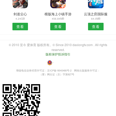
剑道尘心
模版海上小镇手游
云顶之弈国际服
4.24GB
456.84MB
64.0MB
查看
查看
查看
© 2010 至今 爱体育 版权所有。© Since 2010 daxiongtv.com . All rights
reserved.
版权保护投诉指引
・
增值电信业务经营许可证：京ICP备19043480号-2
网络出版服务许可证：
（署）网出证（京）字第827号