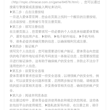
（http://mpic.chinacar.com.cn/game/64576.html）。您可以通过
搜索引擎搜索或直接输入网址来访问。
❥第二步：点击注册按钮
一旦进入爱体育官网，您会在页面上找到一个醒目的注册按钮。
点击该按钮，您将被引导至注册页面。
❥第三步：填写注册信息
在注册页面上，您需要填写一些必要的个人信息来创建爱体育账
户。通常包括用户名、❥密码、❥电子邮件地址、❥手机号码
等。请务必提供准确完整的信息，以确保顺利完成注册。
❥第四步：验证账户
填写完个人信息后，您可能需要进行账户验证。爱体育会向您提
供的电子邮件地址或手机号码发送一条验证信息，您需要按照提
示进行验证操作。这有助于确保账户的安全性，并防止不法分子
滥用您的个人信息。
❥第五步：设置安全选项
爱体育通常要求您设置一些安全选项，以增强账户的安全性。例
如，可以设置安全问题和答案，启用两步验证等功能。请根据系
统的提示设置相关选项，并妥善保管相关信息，确保您的账户安
全。
❥第六步：阅读并同意条款
在注册过程中，爱体育会提供使用条款和规定供您阅读。这些条
款包括平台的使用规范、❥隐私政策等内容。在注册之前，请仔
细阅读并理解这些条款，并确保您同意并愿意遵守。