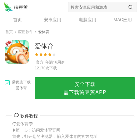
爱体育
首页
安卓应用
电脑应用
MAC应用
资讯
专题
设计奖
创意应用
首页
>
应用软件
>
爱体育
问答
爱体育
官方
年满16周岁
次下载
12170
需优先下载
安全下载
爱体育
需下载豌豆荚APP
软件教程
🧒爱体育🧒
❥第一步：访问爱体育官网
首先，打开您的浏览器，输入爱体育的官方网址