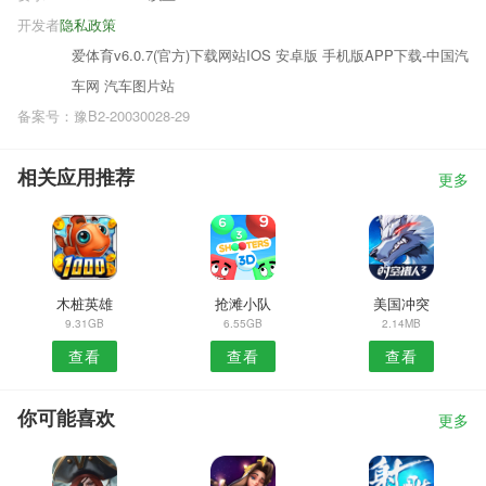
开发者
隐私政策
爱体育v6.0.7(官方)下载网站IOS 安卓版 手机版APP下载-中国汽
车网 汽车图片站
备案号：豫B2-20030028-29
相关应用推荐
更多
木桩英雄
抢滩小队
美国冲突
9.31GB
6.55GB
2.14MB
查看
查看
查看
你可能喜欢
更多