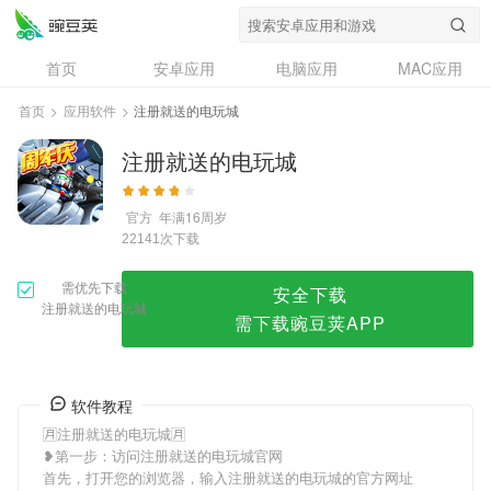
注册就送的电玩城
首页
安卓应用
电脑应用
MAC应用
资讯
专题
设计奖
创意应用
首页
>
应用软件
>
注册就送的电玩城
问答
注册就送的电玩城
官方
年满16周岁
次下载
22141
需优先下载
安全下载
注册就送的电玩城
需下载豌豆荚APP
软件教程
🈷注册就送的电玩城🈷
❥第一步：访问注册就送的电玩城官网
首先，打开您的浏览器，输入注册就送的电玩城的官方网址