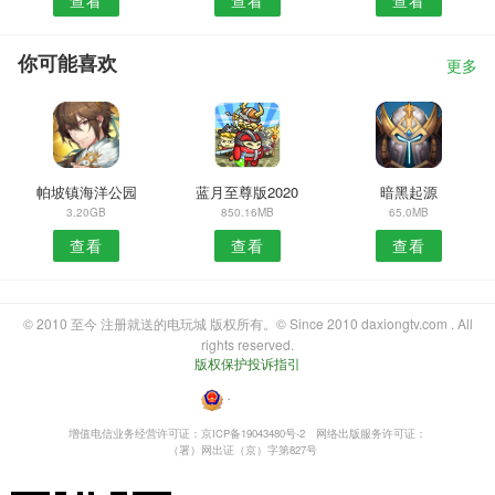
你可能喜欢
更多
帕坡镇海洋公园
蓝月至尊版2020
暗黑起源
3.20GB
850.16MB
65.0MB
查看
查看
查看
© 2010 至今 注册就送的电玩城 版权所有。© Since 2010 daxiongtv.com . All
rights reserved.
版权保护投诉指引
・
增值电信业务经营许可证：京ICP备19043480号-2
网络出版服务许可证：
（署）网出证（京）字第827号