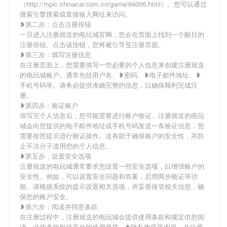
（http://mpic.chinacar.com.cn/game/64006.html）。您可以通过
搜索引擎搜索或直接输入网址来访问。
❥第二步：点击注册按钮
一旦进入注册就送的电玩城官网，您会在页面上找到一个醒目的
注册按钮。点击该按钮，您将被引导至注册页面。
❥第三步：填写注册信息
在注册页面上，您需要填写一些必要的个人信息来创建注册就送
的电玩城账户。通常包括用户名、❥密码、❥电子邮件地址、❥
手机号码等。请务必提供准确完整的信息，以确保顺利完成注
册。
❥第四步：验证账户
填写完个人信息后，您可能需要进行账户验证。注册就送的电玩
城会向您提供的电子邮件地址或手机号码发送一条验证信息，您
需要按照提示进行验证操作。这有助于确保账户的安全性，并防
止不法分子滥用您的个人信息。
❥第五步：设置安全选项
注册就送的电玩城通常要求您设置一些安全选项，以增强账户的
安全性。例如，可以设置安全问题和答案，启用两步验证等功
能。请根据系统的提示设置相关选项，并妥善保管相关信息，确
保您的账户安全。
❥第六步：阅读并同意条款
在注册过程中，注册就送的电玩城会提供使用条款和规定供您阅
读。这些条款包括平台的使用规范、❥隐私政策等内容。在注册