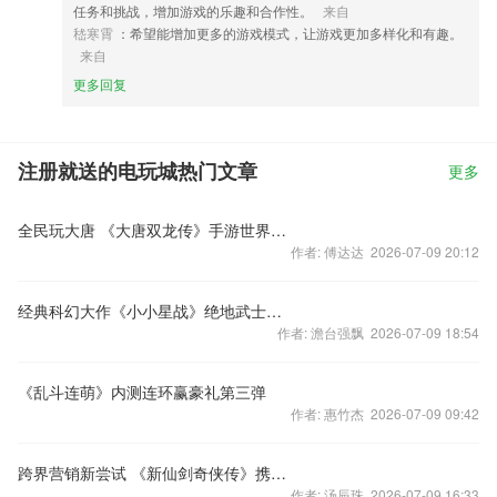
任务和挑战，增加游戏的乐趣和合作性。
来自
嵇寒霄
：希望能增加更多的游戏模式，让游戏更加多样化和有趣。
来自
更多回复
注册就送的电玩城热门文章
更多
全民玩大唐 《大唐双龙传》手游世界BOSS揭秘
作者: 傅达达 2026-07-09 20:12
经典科幻大作《小小星战》绝地武士原画曝光
作者: 澹台强飘 2026-07-09 18:54
《乱斗连萌》内测连环赢豪礼第三弹
作者: 惠竹杰 2026-07-09 09:42
跨界营销新尝试 《新仙剑奇侠传》携手京东推出手游合约机
作者: 汤辰珠 2026-07-09 16:33