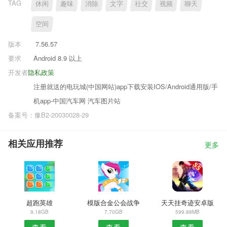
TAG
休闲
趣味
消除
文字
社交
视频
聊天
空间
版本
7.56.57
要求
Android 8.9 以上
开发者
隐私政策
注册就送的电玩城(中国网站)app下载安装IOS/Android通用版/手
机app-中国汽车网 汽车图片站
备案号：豫B2-20030028-29
相关应用推荐
更多
超跑英雄
模版合金公会战争
天天挂奇迹安卓版
9.18GB
7.70GB
599.88MB
查看
查看
查看