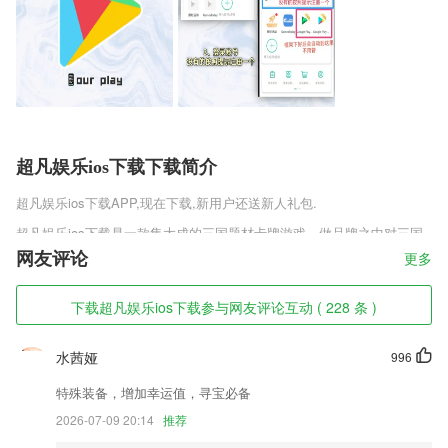
超凡娱乐ios下载下载简介
超凡娱乐ios下载
APP,现在下载,新用户还送新人礼包.
超凡娱乐ios下载是一款集大成的三国题材卡牌游戏，做品牌之中对三国
名将都有还原，以独特的美术风格演绎出一个奇幻世界观下的三国世界，
网友评论
更多
各种英雄人物有着更加强力的招式和更q萌的形象，登入限时送欧皇券，
人人有份，可享受每日抽千充的福利，一直玩一直送，良心活动等你来
下载超凡娱乐ios下载参与网友评论互动 ( 228 条 )
战。
超凡娱乐ios下载软件特色
水茜娅
996
1,最新医药资讯实时更新带来
特殊装备，增加幸运值，寻宝必备
2,针对中国学生的学习特点，提供最科学、实效、严谨的学习内容和教学
2026-07-09 20:14
推荐
模式。