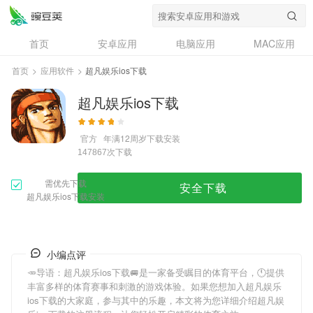
首页
安卓应用
电脑应用
MAC应用
资讯
专题
设计奖
创意应用
首页
>
应用软件
>
超凡娱乐ios下载
问答
超凡娱乐ios下载
官方
年满12周岁
下载安装
次下载
147867
需优先下载
安全下载
超凡娱乐ios下载安装
小编点评
🥕导语：
超凡娱乐ios下载
🚐是一家备受瞩目的体育平台，🕚提供
丰富多样的体育赛事和刺激的游戏体验。如果您想加入
超凡娱乐
ios下载
的大家庭，参与其中的乐趣，本文将为您详细介绍
超凡娱