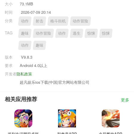
大小
73.1MB
时间
2026-07-09 20:14
分类
动作
射击
格斗街机
动作冒险
TAG
趣味
动作冒险
动作
逃生
惊悚
惊悚
动作
趣味
版本
V9.8.3
要求
Android 4.0以上
开发者
隐私政策
超凡娱乐ios下载(中国)官方网站有限公司
相关应用推荐
更多
监利生活网安卓版
和鑫意APP
央厨餐饮APP