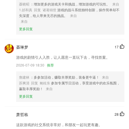
3,帮助2265用户更好的进行交易，提供准确的指数信息，非常的方便。
聂晓昭
：增加更多的游戏关卡和挑战，增加游戏的可玩性。
来自
1.邰和真 回复 诸葛锦世
游戏的战斗系统独特创新，操作简单却不
4,【热门书库】更多好看的都市小说、官场小说,满足"懂"的你;
失深度，给人带来无尽的挑战。
来自
5,硬笔书法，选用语文教材同款国标楷体作为书写训练蓝本，课程与部编
来自
版语文教材同步。
更多回复
6,◆自动书签：存储全自动，云书签让您更换手机无需担心书签丢失，为
您书签安全保驾护航。
聂琳梦
17
超凡娱乐ios下载软件优势
游戏的剧情引人入胜，让人愿意一直玩下去，寻找答案。
1.可以在这里自由分享彼此的练习趣事，拥有专属交流空间，交流学习经
验。
2026-07-09 18:30
推荐
2.提供的启蒙学习课程内容有很多，根据宝宝的喜好选择。
詹建林
：多参加活动，赚取丰厚奖励，装备更牛逼！
来自
3.查看带来的公开课，轻松熟悉互联网上课模式，也帮助用户在线学习；
苏爽清 回复 鲍桂东
参加专属节日活动，享受游戏中的欢乐氛围，
赢取丰厚奖励！
来自
4.·激发了孩子的乐趣，成为了妈妈放心，宝宝开心的好助手
更多回复
5.提供小车、货车、客车、摩托车题库,给你不样的驾服体验!
6.根据你的预算、时间、需求，通过价格范围、专业方向和母语人士等轻
松筛选老师。多年经验的专业教师、市场营销、新闻传媒、策略、销售、
萧哲栋
28
艺术文化等领域的专业人士，爱好写作、影视音乐、厨艺、旅行的有趣灵
这款游戏的社交系统非常好，和朋友一起玩更有趣。
魂……在 italki 总能找到合适的老师一起学习。