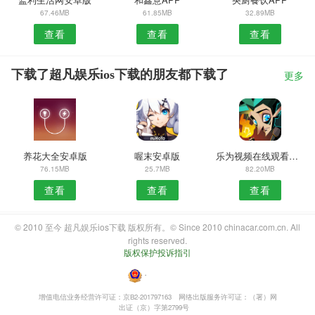
67.46MB
61.85MB
32.89MB
查看
查看
查看
下载了超凡娱乐ios下载的朋友都下载了
更多
养花大全安卓版
喔末安卓版
乐为视频在线观看安卓版
76.15MB
25.7MB
82.20MB
查看
查看
查看
© 2010 至今 超凡娱乐ios下载 版权所有。© Since 2010 chinacar.com.cn. All
rights reserved.
版权保护投诉指引
・
增值电信业务经营许可证：京B2-201797163
网络出版服务许可证：（署）网
出证（京）字第2799号