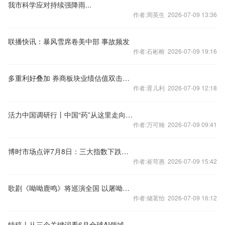
我市科学应对持续强降雨...
作者:周英生 2026-07-09 13:36
联播快讯：暴风雪席卷美中部 事故频发
作者:石彬榕 2026-07-09 19:16
多重利好叠加 券商板块业绩估值双击行情有望展开
作者:胥儿利 2026-07-09 12:18
活力中国调研行丨中国“药”从这里走向全球
作者:万可翰 2026-07-09 09:41
博时市场点评7月8日：三大指数下跌，地缘冲突再起变数
作者:崔苛惠 2026-07-09 15:42
歌剧《呦呦鹿鸣》将巡演全国 以屠呦呦为人物原型
作者:储茗怡 2026-07-09 16:12
特稿丨从三个关键词看6月全球AI领域发展