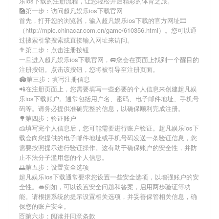
乐ios下载
的注册流程，让您轻松开启精彩的体育之旅。
🎑第一步：访问超凡娱乐ios下载官网
首先，打开您的浏览器，输入
超凡娱乐ios下载
的官方网址🎞
（http://mpic.chinacar.com.cn/game/610356.html）。您可以通
过搜索引擎搜索或直接输入网址来访问。
🥦第二步：点击注册按钮
一旦进入
超凡娱乐ios下载
官网，🚐您会在页面上找到一个醒目的
注册按钮。点击该按钮，您将被引导至注册页面。
🏟第三步：填写注册信息
📲在注册页面上，您需要填写一些必要的个人信息来创建
超凡娱
乐ios下载
账户。通常包括用户名、密码、电子邮件地址、手机号
码等。请务必提供准确完整的信息，以确保顺利完成注册。
🌳第四步：验证账户
🧀填写完个人信息后，您可能需要进行账户验证。
超凡娱乐ios下
载
会向您提供的电子邮件地址或手机号码发送一条验证信息，您
需要按照提示进行验证操作。这有助于确保账户的安全性，并防
止不法分子滥用您的个人信息。
🌅第五步：设置安全选项
超凡娱乐ios下载
通常要求您设置一些安全选项，以增强账户的安
全性。👄例如，可以设置安全问题和答案，启用两步验证等功
能。请根据系统的提示设置相关选项，并妥善保管相关信息，确
保您的账户安全。
🈴第六步：阅读并同意条款