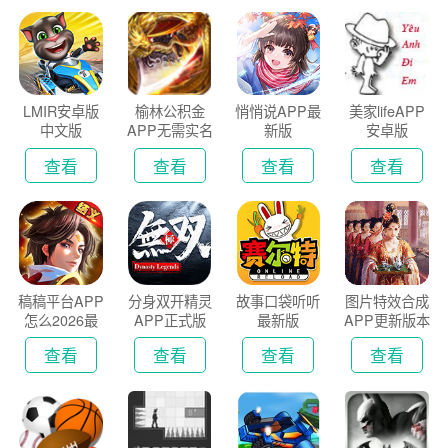
LMIR安卓版
榆林公积金
悄悄说APP最
美家lifeAPP
中文版
APP无需实名
新版
安卓版
认证版
查看
查看
查看
查看
稿稿平台APP
分身双开精灵
故事口袋听听
图片特效合成
怎么2026最
APP正式版
最新版
APP更新版本
新版
2026
查看
查看
查看
查看