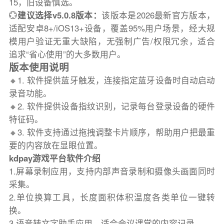
15，旧设备慎选。
💮
建议选择v5.0.8版本：
该版本是2026最新官方版本，
适配安卓8+/iOS13+设备，覆盖95%用户场景，经大规
模用户验证无重大缺陷，无强制广告/权限冗余，适合
追求“省心使用”的大多数用户。
版本使用说明
🔸1. 软件提供蓝牙触发，连接指定蓝牙设备时自动启动
录音功能。
🔸2. 软件提供设备指纹识别，记录每台登录设备的硬件
特征码。
🔸3. 软件支持通过拖拽调整卡片顺序，帮助用户把最重
要的内容放在显眼位置。
kdpay游戏平台软件介绍
1.屏幕录制应用，支持内部声音录制和摄像头画面同时
采集。
2.单位换算工具，长度面积体积温度各类单位一键转
换。
3.语音转文字助手应用，适合会议课堂的内容记录。