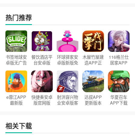
热门推荐
书签地球安
餐饮酒店平
环球驿家安
木屋竹屋建
116格兰仕
卓版无广告
台安卓版
卓版新版免
造APP正
居家APP
官方正版
2026版
费下载
版2026
手机版
e蓉江APP
快捷奏安卓
射洪容兴物
达叔APP
华夏召车
最新版
版官网版
业安卓版客
更新版本
APP下载
户端
2026
安装2026
相关下载