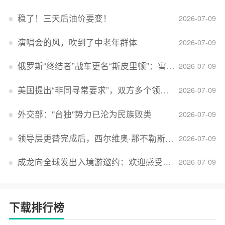
稳了！三天后油价要变！
2026-07-09
演唱会的风，吹到了中老年群体
2026-07-09
俄罗斯“终结者”战车更名“斯皮里顿”：寓意强大可靠，彰显俄精神力量
2026-07-09
美国提出“非同寻常要求”，双方多个领域分歧依旧，印美贸易谈判进入“关键阶段”
2026-07-09
外交部：''台独''势力已沦为民族败类
2026-07-09
领导层更替完成后，西尔维奥·那不勒斯出任Lucid首席执行官
2026-07-09
成龙向全球发出入境游邀约：欢迎感受无滤镜的真实中国
2026-07-09
下载排行榜