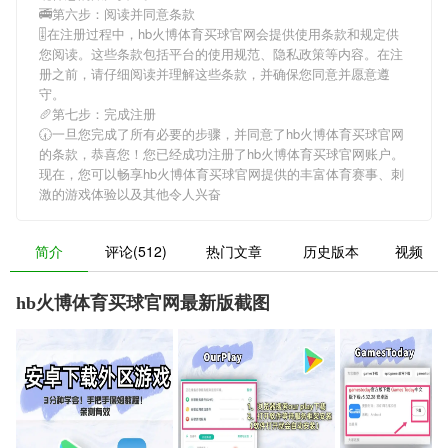
🚎第六步：阅读并同意条款
🎚在注册过程中，
hb火博体育买球官网
会提供使用条款和规定供
您阅读。这些条款包括平台的使用规范、隐私政策等内容。在注
册之前，请仔细阅读并理解这些条款，并确保您同意并愿意遵
守。
🥖第七步：完成注册
🕢一旦您完成了所有必要的步骤，并同意了
hb火博体育买球官网
的条款，恭喜您！您已经成功注册了hb火博体育买球官网账户。
现在，您可以畅享
hb火博体育买球官网
提供的丰富体育赛事、刺
激的游戏体验以及其他令人兴奋
简介
评论(512)
热门文章
历史版本
视频
hb火博体育买球官网最新版截图