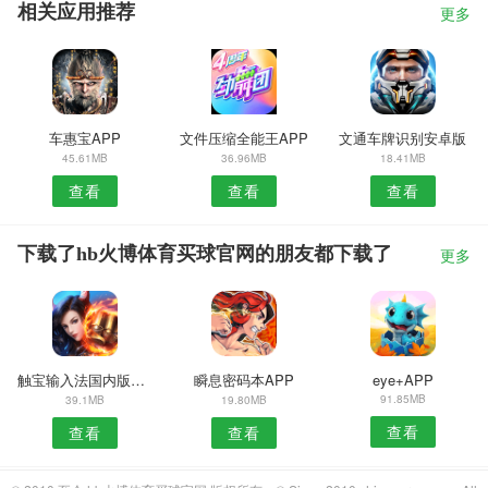
相关应用推荐
更多
车惠宝APP
文件压缩全能王APP
文通车牌识别安卓版
45.61MB
36.96MB
18.41MB
查看
查看
查看
下载了hb火博体育买球官网的朋友都下载了
更多
触宝输入法国内版安卓版
瞬息密码本APP
eye+APP
91.85MB
39.1MB
19.80MB
查看
查看
查看