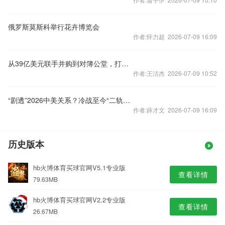
俄罗斯莫斯科举行花卉博览会
作者:怀力超 2026-07-09 16:09
从39亿美元联手并购到对簿公堂，打印龙头奔图科技对垒头部私募太盟投资，索赔49.5亿元
作者:王洁杰 2026-07-09 10:52
“剧透”2026中美关系？冷战至今“二轨外交”中的那些趣事｜907编辑部
作者:薛才文 2026-07-09 16:09
历史版本
hb火博体育买球官网V5.1专业版
查看详情
79.63MB
hb火博体育买球官网V2.2专业版
查看详情
26.67MB