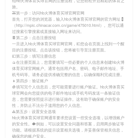
绍
hb火博体育买球官网
的注册流程，让您轻松开启精彩的体育之
旅。
🚕第一步：访问hb火博体育买球官网官网
首先，打开您的浏览器，输入
hb火博体育买球官网
的官方网址💈
（http://mpic.chinacar.com.cn/game/475010.html）。您可以通
过搜索引擎搜索或直接输入网址来访问。
🍫第二步：点击注册按钮
一旦进入
hb火博体育买球官网
官网，💶您会在页面上找到一个醒
目的注册按钮。点击该按钮，您将被引导至注册页面。
💷第三步：填写注册信息
🍙在注册页面上，您需要填写一些必要的个人信息来创建
hb火博
体育买球官网
账户。通常包括用户名、密码、电子邮件地址、手
机号码等。请务必提供准确完整的信息，以确保顺利完成注册。
👧第四步：验证账户
🍇填写完个人信息后，您可能需要进行账户验证。
hb火博体育买
球官网
会向您提供的电子邮件地址或手机号码发送一条验证信
息，您需要按照提示进行验证操作。这有助于确保账户的安全
性，并防止不法分子滥用您的个人信息。
⛪第五步：设置安全选项
hb火博体育买球官网
通常要求您设置一些安全选项，以增强账户
的安全性。🐡例如，可以设置安全问题和答案，启用两步验证等
功能。请根据系统的提示设置相关选项，并妥善保管相关信息，
确保您的账户安全。