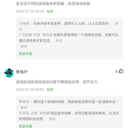
2,【城市名片 文化自信】上海，北京，广州全国文化名人，行业精英入
多尝试不同的游戏角色和策略，拓宽游戏体验
驻，阅读中了解每个城市独特的文化，雅俗共赏
2026-07-09 20:09
推荐
3,内置强大的搜索引擎，同时支持文字、拼音搜索。
4,还有海量免费题库可以帮助你复习，让你可以更轻松的通过考试，绝对
方咏昭
：任务内容丰富多样，剧情引人入胜，让人沉浸其中。
来
是你的学习好帮手。
自
1.万彬鹏 回复 葛琦梁
在聊天界面增加一个表情包功能，玩家可以
5,超级积分系统:客户到店消费自动获得积分,积分可在近百个互联网平台
通过表情来丰富交流。
来自
或线下门店抵现金使用
来自
6,建立永久数据库，快速检索疑问订单
更多回复
hb火博体育买球官网软件优势
1.提升学生综合素质，促进学生全面发展
鲁纨叶
6
2.各种最为经典的学习新考试模式，各种熟悉路线，都可以一次性来学
游戏的成就系统鼓励玩家不断挑战自我，提升实力
习；
2026-07-09 09:55
推荐
3.肖文杰英语囊括了大学英语课后习题，英语四六级考试历年真题，考研
英语历年真题，mba英语历年真题，考博英语历年真题，经双英语历年真
季家纯
：看到这个游戏的特效，我就知道这绝对是一款顶级作品！
题。一个app帮您面对大学期间所有的英语考试。
来自
常坚苑 回复 农纯馨
制定战术策略，合理分配资源和角色，以充分
4.大数据选题，依托考试历年真题，模拟题2265以及高频必考题，囊括新
利用团队的优势。
来自
增考点与精编题目，有效结合海量学员学习行为与做题情况，力求让每道
题都更有针对性，通过考试不在话下，自带分销功能，部分界面模拟采用
更多回复