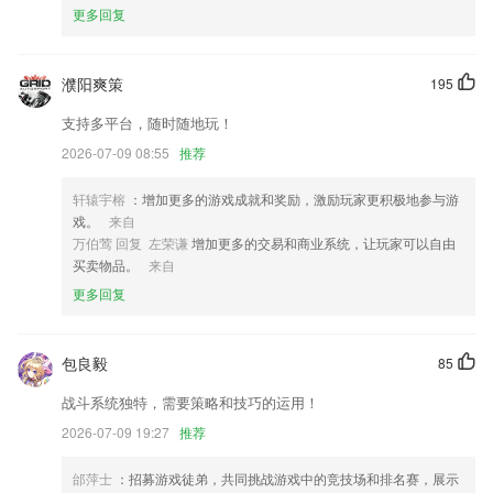
6.孩子好掌握，家长也省心
更多回复
人人彩票app官网下载更新了什么?
新增部分反馈机型的适配；
濮阳爽策
195
【搜索】多项用户体验优化
支持多平台，随时随地玩！
支持下载功能；
2026-07-09 08:55
推荐
优化进销存功能模块
轩辕宇榕
：增加更多的游戏成就和奖励，激励玩家更积极地参与游
耳边的碎碎念念，今后的岁岁年年
戏。
来自
万伯莺 回复 左荣谦
增加更多的交易和商业系统，让玩家可以自由
增加骁龙695
买卖物品。
来自
联系我们
更多回复
以上就是人人彩票app官网下载的介绍，如果您喜欢这款软件，您可以到
应用商店进行打分评论，说出您的使用经历，以帮助我们更好的对产品进
行优化修改。
包良毅
85
战斗系统独特，需要策略和技巧的运用！
2026-07-09 19:27
推荐
邰萍士
：招募游戏徒弟，共同挑战游戏中的竞技场和排名赛，展示