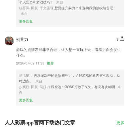
个人实力和游戏技巧！
来自
杭芬洋 回复 宇文蓝瑾
想要提升实力？来选购我的顶级装备吧！
来自
更多回复
别萱力
8
游戏的剧情发展非常合理，让人想一直玩下去，看看后面会发生
什么。
2026-07-09 11:38
推荐
储飞艳
：关注游戏中的更新和补丁，了解游戏的新内容和改动，及
时适应。
来自
步爽娇 回复 荀妹力
我被这个BOSS打败了N次，有没有攻略啊
来
自
更多回复
人人彩票app官网下载热门文章
更多