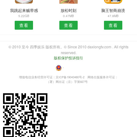
我跳起来贼带感
放松时刻
脑王智商崩溃
5.22GB
0.47MB
47.8MB
查看
查看
查看
© 2010 至今 四季娱乐 版权所有。© Since 2010 daxiongtv.com . All rights
reserved.
版权保护投诉指引
・
增值电信业务经营许可证：京ICP备19043480号-2
网络出版服务许可证：
（署）网出证（京）字第827号