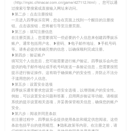
（http://mpic.chinacar.com.cn/game/427112.html）。您可以通
过搜索引擎搜索或直接输入网址来访问。
❥第二步：点击注册按钮
一旦进入四季娱乐官网，您会在页面上找到一个醒目的注册按
钮。点击该按钮，您将被引导至注册页面。
❥第三步：填写注册信息
在注册页面上，您需要填写一些必要的个人信息来创建四季娱乐
账户。通常包括用户名、❥密码、❥电子邮件地址、❥手机号码
等。请务必提供准确完整的信息，以确保顺利完成注册。
❥第四步：验证账户
填写完个人信息后，您可能需要进行账户验证。四季娱乐会向您
提供的电子邮件地址或手机号码发送一条验证信息，您需要按照
提示进行验证操作。这有助于确保账户的安全性，并防止不法分
子滥用您的个人信息。
❥第五步：设置安全选项
四季娱乐通常要求您设置一些安全选项，以增强账户的安全性。
例如，可以设置安全问题和答案，启用两步验证等功能。请根据
系统的提示设置相关选项，并妥善保管相关信息，确保您的账户
安全。
❥第六步：阅读并同意条款
在注册过程中，四季娱乐会提供使用条款和规定供您阅读。这些
条款包括平台的使用规范、❥隐私政策等内容。在注册之前，请
仔细阅读并理解这些条款，并确保您同意并愿意遵守。