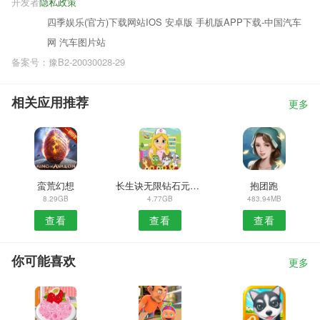
开发者
隐私政策
四季娱乐(官方)下载网站IOS 安卓版 手机版APP下载-中国汽车
网 汽车图片站
备案号：豫B2-20030028-29
相关应用推荐
更多
蛮荒幻想
长生诀无限钻石元宝铜币修改版
抱团跑
8.29GB
4.77GB
483.94MB
查看
查看
查看
你可能喜欢
更多