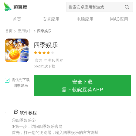
四季娱乐
首页
安卓应用
电脑应用
MAC应用
资讯
专题
设计奖
创意应用
首页
>
应用软件
>
四季娱乐
问答
四季娱乐
官方
年满16周岁
次下载
56235
需优先下载
安全下载
四季娱乐
需下载豌豆荚APP
软件教程
🕟四季娱乐🕟
❥第一步：访问四季娱乐官网
首先，打开您的浏览器，输入四季娱乐的官方网址