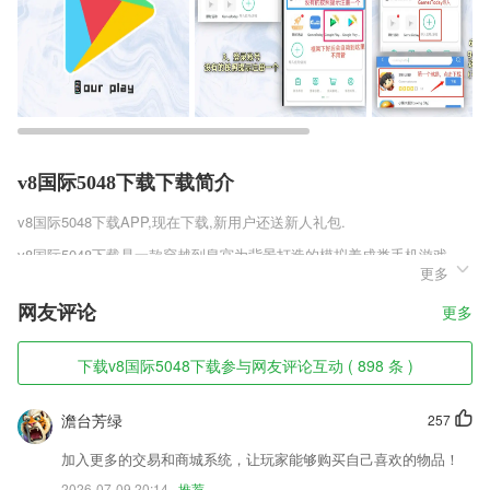
v8国际5048下载下载简介
v8国际5048下载
APP,现在下载,新用户还送新人礼包.
v8国际5048下载是一款穿越到皇宫为背景打造的模拟养成类手机游戏，
更多
游戏融合了海量优秀当官游戏玩法，完美再现古代官场生活，游戏的画面
采用了十分古典唯美的画面风格，给玩家超舒适震撼的游戏体验。还有超
网友评论
更多
多红颜自由选择，同时还可以娶妻生子，感受最有趣的后宫游戏，带给玩
家不一样的畅爽当官游戏体验。
下载v8国际5048下载参与网友评论互动 ( 898 条 )
v8国际5048下载软件特色
1,还能让学生轻松的整理更多错题内容，以后的错题复习就会更全面；
澹台芳绿
257
2,周边及您想去目的地停车场、加油站，询价、测距、导航、分类等功能
加入更多的交易和商城系统，让玩家能够购买自己喜欢的物品！
一应俱全，是您停车加油的好帮手；
2026-07-09 20:14
推荐