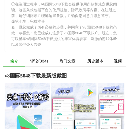
🕚在注册过程中，
v8国际5048下载
会提供使用条款和规定供您阅
读。这些条款包括平台的使用规范、隐私政策等内容。在注册之
前，请仔细阅读并理解这些条款，并确保您同意并愿意遵守。
🎡第七步：完成注册
♨一旦您完成了所有必要的步骤，并同意了
v8国际5048下载
的条
款，恭喜您！您已经成功注册了v8国际5048下载账户。现在，您
可以畅享
v8国际5048下载
提供的丰富体育赛事、刺激的游戏体验
以及其他令人兴奋
简介
评论(334)
热门文章
历史版本
视频
v8国际5048下载最新版截图