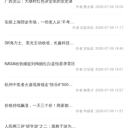
广西灵山：大塘村红色讲堂里的党史课
作者:萧永睿 2026-07-09 19:03
实探上海陪诊市场，一些老人从“不考虑”到“月月订”
作者:宗政良松 2026-07-09 11:17
SK海力士、美光主动收缩，长鑫科技机会窗口还有多久？
作者:安纨岩 2026-07-09 18:40
NASA哈勃捕捉到绚丽红白蓝恒星孕育区
作者:古珍德 2026-07-09 19:01
杭州中奖者火速现身领走“快乐8”500万大奖
作者:梅香才 2026-07-09 12:57
价格持续飙涨，一天三个价！商家都劝“先不要买”，网友：刚需，咬着牙也得下手
作者:毕娣茗 2026-07-09 11:51
人民网三评“研学游”之二：寓教于游为何这么“热”？