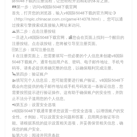
际5048下载
的注册流程，让您轻松开启精彩的体育之旅。
🛤第一步：访问v8国际5048下载官网
首先，打开您的浏览器，输入
v8国际5048下载
的官方网址🍋
（http://mpic.chinacar.com.cn/game/414378.html）。您可以通
过搜索引擎搜索或直接输入网址来访问。
🌋第二步：点击注册按钮
一旦进入
v8国际5048下载
官网，🏬您会在页面上找到一个醒目的
注册按钮。点击该按钮，您将被引导至注册页面。
🗄第三步：填写注册信息
🍼在注册页面上，您需要填写一些必要的个人信息来创建
v8国际
5048下载
账户。通常包括用户名、密码、电子邮件地址、手机号
码等。请务必提供准确完整的信息，以确保顺利完成注册。
🦕第四步：验证账户
🚁填写完个人信息后，您可能需要进行账户验证。
v8国际5048下
载
会向您提供的电子邮件地址或手机号码发送一条验证信息，您
需要按照提示进行验证操作。这有助于确保账户的安全性，并防
止不法分子滥用您的个人信息。
📲第五步：设置安全选项
v8国际5048下载
通常要求您设置一些安全选项，以增强账户的安
全性。🥤例如，可以设置安全问题和答案，启用两步验证等功
能。请根据系统的提示设置相关选项，并妥善保管相关信息，确
保您的账户安全。
🕌第六步：阅读并同意条款