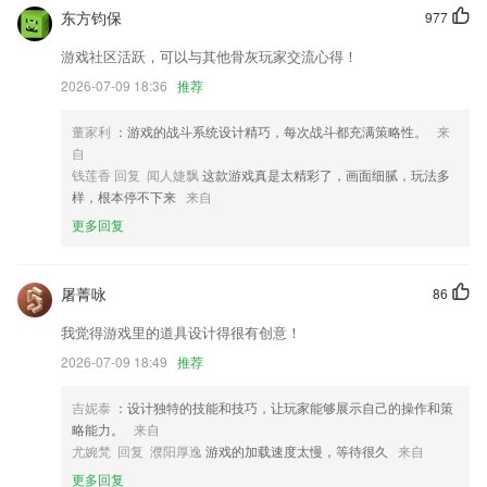
东方钧保
977
v8国际5048下载更新了什么?
游戏社区活跃，可以与其他骨灰玩家交流心得！
实现了扫码推广；
2026-07-09 18:36
推荐
新增可查看单张龙腾卡的消费记录
修复少部分界面的深色模式看不到字体问题。
董家利
：游戏的战斗系统设计精巧，每次战斗都充满策略性。
来
自
安卓手机支持锁屏查看登机牌信息
钱莲香 回复 闻人婕飘
这款游戏真是太精彩了，画面细腻，玩法多
优化新手用户使用体验
样，根本停不下来
来自
支持生成的文件记录全选取消全选删除等能力。
更多回复
联系我们
以上就是v8国际5048下载的介绍，如果您喜欢这款软件，您可以到应用
屠菁咏
86
商店进行打分评论，说出您的使用经历，以帮助我们更好的对产品进行优
化修改。
我觉得游戏里的道具设计得很有创意！
2026-07-09 18:49
推荐
吉妮泰
：设计独特的技能和技巧，让玩家能够展示自己的操作和策
略能力。
来自
尤婉梵 回复 濮阳厚逸
游戏的加载速度太慢，等待很久
来自
更多回复