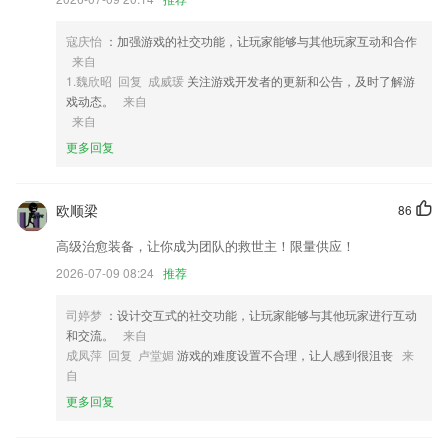
3,精选海量图书资源，网络小说一网打尽。
4,【音箱控制】
寇庆怡
：加强游戏的社交功能，让玩家能够与其他玩家互动和合作
来自
5,提供发票登记服务，在完成材料交易后，轻松快速的管理发票;
1.魏欣昭 回复 成威瑗
关注游戏开发者的更新和公告，及时了解游
6,在线进行查看自己的知识能力怎么样吧，能力不好自己就慢慢的开始进
戏动态。
来自
行学习吧；
来自
更多回复
v8国际5048下载软件优势
1.·自带转发功能，家长可以把孩子朗读的视频发到朋友圈，让更多人看
到，大家可以一起分享；
欧顺梁
86
2.可以自由的选择学习内容，可以帮助孩子轻松在线学习拼音知识
高级治愈装备，让你成为团队的救世主！限量供应！
3.·可以通过搜索作者、诗词标题以及诗词中的某一句快速找到你想查找
2026-07-09 08:24
推荐
的完整正文及其注释解析等
司婷梦
：设计交互式的社交功能，让玩家能够与其他玩家进行互动
4.“学练一体”教学：高频互动联系，真正掌握知识。
和交流。
来自
5.出国日语字典、日语词典！日本翻译、日语翻译软件，准确的日语翻译
成凤萍 回复 卢堂媚
游戏的难度设置不合理，让人感到很沮丧
来
器、日文翻译器、日语翻译官！用日语输入法、日文输入法、日语键盘练
自
习日语！日文拍照翻译（翻譯）、翻译拍照翻译迅速搞定！日文翻译、中
更多回复
日翻译利器！外语翻译助手！日语手写输入实时翻译日语助手！
6.努力学习，但成绩总是止步不前？