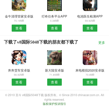
金牛清理管家安卓版
叮咚任务平台APP
电池医生检测APP
75.19MB
0.38MB
59.92MB
查看
查看
查看
下载了v8国际5048下载的朋友都下载了
更多
奔奔货车安卓版
新大陆安卓版
来电模拟2020安卓版
56.92MB
71.85MB
70.8MB
查看
查看
查看
© 2010 至今 v8国际5048下载 版权所有。© Since 2010 chinacar.com.cn. All
rights reserved.
版权保护投诉指引