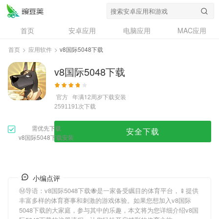
首页
安卓应用
电脑应用
MAC应用
资讯
专题
设计奖
创意应用
首页
>
应用软件
>
v8国际5048下载
问答
v8国际5048下载
官方
年满12周岁
下载安装
次下载
2591191
需优先下载
安全下载
v8国际5048下载安装
小编点评
Ⓜ导语：
v8国际5048下载
🐝是一家备受瞩目的体育平台，🍢提供
丰富多样的体育赛事和刺激的游戏体验。如果您想加入
v8国际
5048下载
的大家庭，参与其中的乐趣，本文将为您详细介绍
v8国