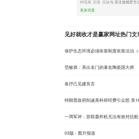
柯瑶康 回复 应妹海
关注游戏官方
更多回复
见好就收才是赢家网址热门文
保护生态环境必须依靠制度依靠法治（
范敏祺：系出名门的著名陶瓷国大师
各抒己见建良言
特朗普政府削减美科研经费引众怒 美1
一周军评：苏联轰炸机无法有效对抗航
03版 - 图片报道