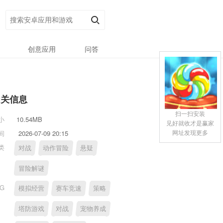
创意应用
问答
相关信息
扫一扫安装
小
10.54MB
见好就收才是赢家
网址发现更多
间
2026-07-09 20:15
类
对战
动作冒险
悬疑
冒险解谜
AG
模拟经营
赛车竞速
策略
塔防游戏
对战
宠物养成