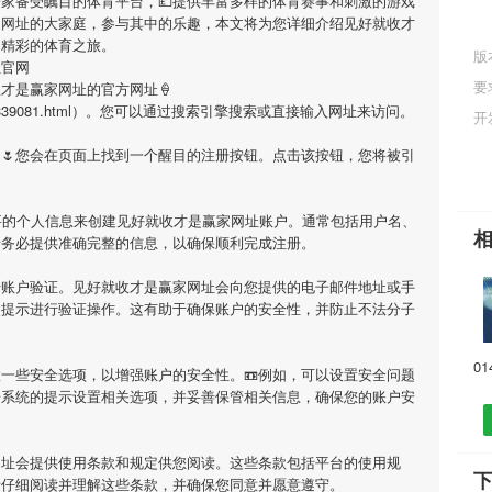
一家备受瞩目的体育平台，💷提供丰富多样的体育赛事和刺激的游戏
家网址
的大家庭，参与其中的乐趣，本文将为您详细介绍
见好就收才
启精彩的体育之旅。
版
址官网
要
收才是赢家网址
的官方网址🍦
.cn/game/339081.html）。您可以通过搜索引擎搜索或直接输入网址来访问。
开
🌷您会在页面上找到一个醒目的注册按钮。点击该按钮，您将被引
要的个人信息来创建
见好就收才是赢家网址
账户。通常包括用户名、
请务必提供准确完整的信息，以确保顺利完成注册。
行账户验证。
见好就收才是赢家网址
会向您提供的电子邮件地址或手
照提示进行验证操作。这有助于确保账户的安全性，并防止不法分子
一些安全选项，以增强账户的安全性。📼例如，可以设置安全问题
据系统的提示设置相关选项，并妥善保管相关信息，确保您的账户安
网址
会提供使用条款和规定供您阅读。这些条款包括平台的使用规
请仔细阅读并理解这些条款，并确保您同意并愿意遵守。