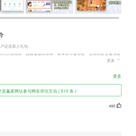
介
用户还送新人礼包.
玄幻仙侠游戏，精致典雅的画面，唯美的古典画风，全面的角色养成体
更多
定独特，人物的职业众多，不同的人物有着独特的天赋潜能，需要不断
斗场景特效炸裂，快来开启自己的奇幻之旅。
色
更多
赢家网址参与网友评论互动 ( 510 条 )
度饱和度随意调整倾其所有只为成就一张完美自拍照
车、控车、还车，支付、评价、咨询，方便快捷，享受自由、智能、便捷
495
入口、卫生间及地铁延误资讯
题,所有回答将免费推广到各大搜索引擎