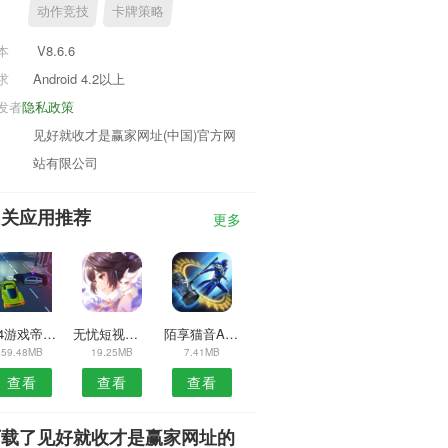
动作竞技
卡牌策略
本
V8.6.6
求
Android 4.2以上
发者
隐私政策
见好就收才是赢家网址(中国)官方网
站有限公司
相关应用推荐
更多
014游戏帝APP
无忧短视频安卓版
陌享猫音APP
59.48MB
19.25MB
7.41MB
查看
查看
查看
下载了见好就收才是赢家网址的