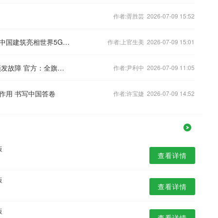
作者:胥胜芸 2026-07-09 15:52
智能巡检机器狗、双臂协作机器人……中国建筑亮相世界5G大会
作者:上官生美 2026-07-09 15:01
办得好|内蒙古网友反映校门口信号灯频发故障 官方：全旗检修
作者:尹利中 2026-07-09 11:05
作用 书写中国答卷
作者:许宝婕 2026-07-09 14:52
版
查看详情
版
查看详情
版
查看详情