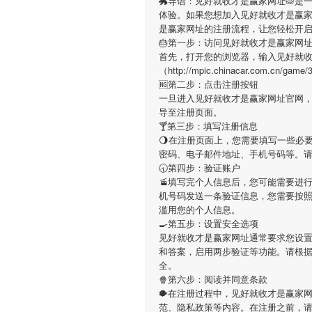
🐲导语：
见好就收才是赢家网址
🥧是
体验。如果您想加入
见好就收才是赢
是赢家网址
的注册流程，让您轻松开
🎂第一步：访问见好就收才是赢家网
首先，打开您的浏览器，输入
见好就
（http://mpic.chinacar.com
🆖第二步：点击注册按钮
一旦进入
见好就收才是赢家网址
官网，
导至注册页面。
🍸第三步：填写注册信息
🌖在注册页面上，您需要填写一些必
密码、电子邮件地址、手机号码等。
🕣第四步：验证账户
🚡填写完个人信息后，您可能需要进
机号码发送一条验证信息，您需要按
滥用您的个人信息。
🍳第五步：设置安全选项
见好就收才是赢家网址
通常要求您设置
和答案，启用两步验证等功能。请根
全。
🍿第六步：阅读并同意条款
🐡在注册过程中，
见好就收才是赢家
范、隐私政策等内容。在注册之前，