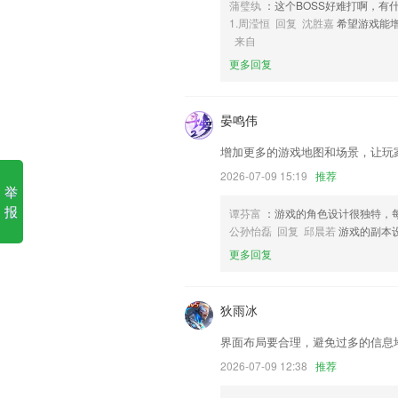
蒲璧纨
：这个BOSS好难打啊，有
6,【征才解决方案】基于全球高端人才
1.周滢恒 回复 沈胜嘉
希望游戏能
见好就收才是赢家网址软件优
来自
更多回复
1.1操作方便：中/英文、手动/自动根据
2.我们更推出了真人实时在线视频翻译，
译需求。
晏鸣伟
3.方便易用的生词本：及时收藏不熟悉的
增加更多的游戏地图和场景，让玩
4.·提供了各种单词挑战赛，轻松的告别
2026-07-09 15:19
推荐
举
5.打造了全方位的专业的青少儿英语教学
报
谭芬富
：游戏的角色设计很独特，
6.互动丰富不受时间场合流量限制、一台
公孙怡磊 回复 邱晨若
游戏的副本
见好就收才是赢家网址更新了
更多回复
新增邀请好友的功能；
新增独立订单模块,订单管理更方便
狄雨冰
增加了实名认证人工审核入口
界面布局要合理，避免过多的信息
【入群验证】支持开启入群审核，开启后
2026-07-09 12:38
推荐
完善app注册功能。