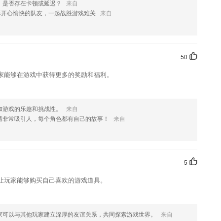
，是否存在卡顿或延迟？
来自
群开心愉快的队友，一起战胜游戏难关
来自
如果您喜欢这款软件，您可以到应用商店进行打分评论，说出您的使用
修改。
50
家能够在游戏中获得更多的奖励和福利。
加游戏的乐趣和挑战性。
来自
情非常吸引人，每个角色都有自己的故事！
来自
5
让玩家能够购买自己喜欢的游戏道具。
家可以与其他玩家建立深厚的友谊关系，共同探索游戏世界。
来自