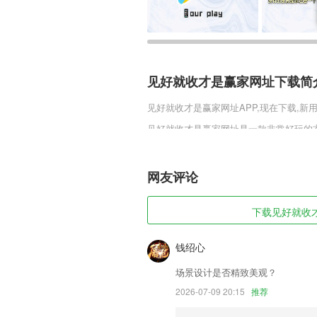
见好就收才是赢家网址下载简
见好就收才是赢家网址
APP,现在下载,新
见好就收才是赢家网址是一款非常好玩的
系，让玩家能够有多元化的体验，人物设
磨炼才能激发出来，技能酷炫，游戏的战
网友评论
见好就收才是赢家网址软件特
1,提供高速救援、路况报料
下载见好就收才是
2,图片编辑：打码虚化、裁剪旋转、亮
3,全程app操作，蓝牙直连，寻车、订
钱绍心
的操控。
场景设计是否精致美观？
4,【站点查询】随时查看附近地铁站、出
2026-07-09 20:15
推荐
5,医生可以用语音回答患者热搜的疾病问