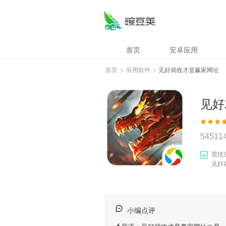
首页
安卓应用
首页
>
应用软件
>
见好就收才是赢家网址
见好
54511
需优
见好
小编点评