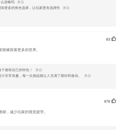
什么攻略吗
来自
库及人才数据分析，帮助企业招才引智、打造雇主品牌；
增加更多的角色选择，让玩家更有选择性
来自
势
需要自动切换，满足不同用户需求
让您随时随地找到口译人员帮您高效，99%的准确性来解决您的深度翻
63
单词，并提供了导入和导出到文本文件的功能
家能够探索更多的世界。
传统的单词记忆方法，让你轻松的在这里记单词
培训服务,可以随时随地在手机上学习英语.
每个都有自己的特色！
来自
手机搞定直播
设计非常有趣，每一次挑战都让人充满了期待和激动。
来自
什么?
976
堆砌，减少玩家的视觉疲劳。
邀请成员入群需群主确认