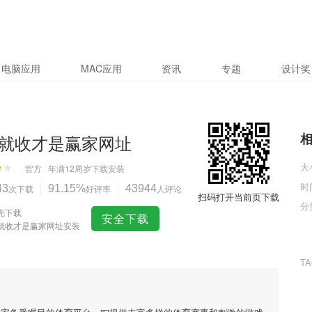
电脑应用
MAC应用
资讯
专题
设计奖
就收才是赢家网址
大
官方
年满12周岁
下载安装
时
43
次下载
91.15%
好评率
43944
人评论
扫码打开当前页下载
分
先下载
安全下载
就收才是赢家网址安装
T