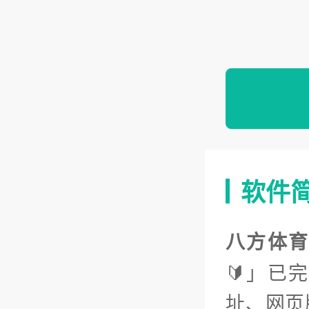
软件
八方体育
🔰」已
址、网页