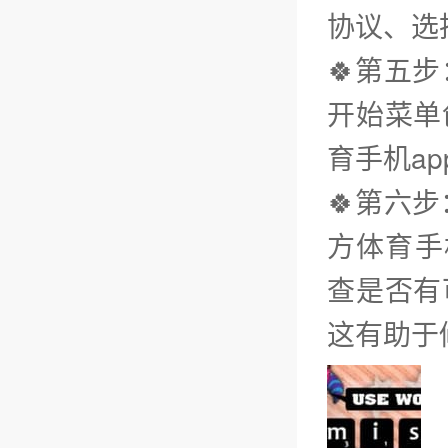
协议、选
🍀第五
开始菜单
育手机ap
🍀第六
方体育手
查是否有
这有助于