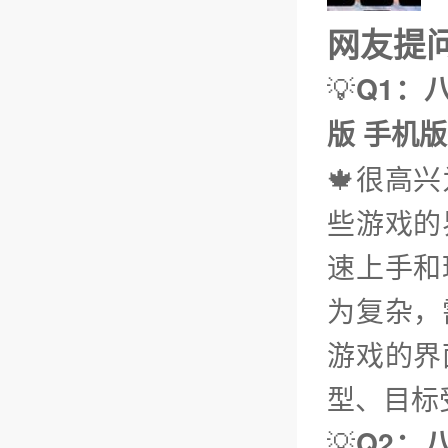
网友提问（
💡
Q1：
版 手机版
🍁很高
些游戏的
速上手和
为复杂，
游戏的界
型、目标
💡
Q2：