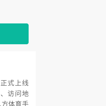
网正式上线
口、访问地
八方体育手