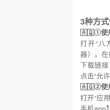
3种方式
🇦🇶①
打开“八
器）。在
下载链接【
点击“允
🇦🇬
打开“应
手机ap