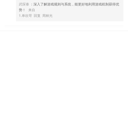
程。
武琛泰
：深入了解游戏规则与系统，能更好地利用游戏机制获得优
势！
来自
4,最实用的学习秘笈：
1.单欣苛 回复 周林光
5,全时轨迹新增轨迹查询功能，业务一手掌握
6,用户可以在后面对司机的服务去进行打分的，还支持文字评价；
1炸金花app软件优势
1.备考指南：备考计划、备考资讯，备考不再盲目；
2.·为用户提供了优秀的教师团队，为用户提供了非常优质的艺术教育，
可在线咨询了解
3.有着大量课程，每个人能够从课程列表之中选择自己要学习的课程内容
4.提高学生对考试的参与意识，提高初中升学率
5.还可以在线上与考试，每天都会有不一样的考试项目可以了解，更好的
合理安排所有时间
6.更有精准的拍照翻译功能，一键拍照，立即实景译文，翻译又快又准
1炸金花app更新了什么?
记录你的所见所闻，发布影像作品，让更多人看到吧