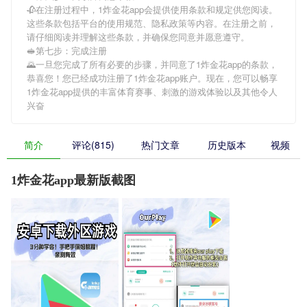
🥀在注册过程中，
1炸金花app
会提供使用条款和规定供您阅读。
这些条款包括平台的使用规范、隐私政策等内容。在注册之前，
请仔细阅读并理解这些条款，并确保您同意并愿意遵守。
🥪第七步：完成注册
🌄一旦您完成了所有必要的步骤，并同意了
1炸金花app
的条款，
恭喜您！您已经成功注册了1炸金花app账户。现在，您可以畅享
1炸金花app
提供的丰富体育赛事、刺激的游戏体验以及其他令人
兴奋
简介
评论(815)
热门文章
历史版本
视频
1炸金花app最新版截图