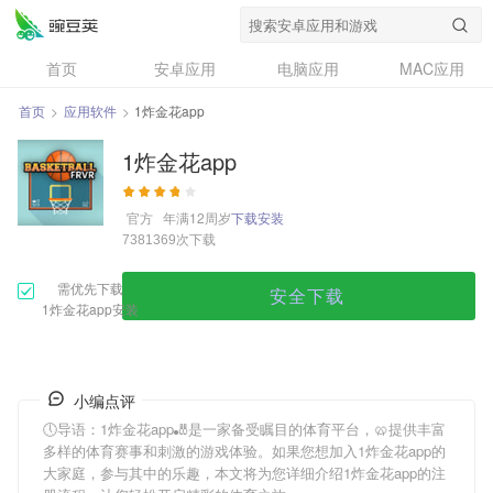
首页
安卓应用
电脑应用
MAC应用
资讯
专题
设计奖
创意应用
首页
>
应用软件
>
1炸金花app
问答
1炸金花app
官方
年满12周岁
下载安装
次下载
7381369
需优先下载
安全下载
1炸金花app安装
小编点评
🕔导语：
1炸金花app
🎳是一家备受瞩目的体育平台，🥨提供丰富
多样的体育赛事和刺激的游戏体验。如果您想加入
1炸金花app
的
大家庭，参与其中的乐趣，本文将为您详细介绍
1炸金花app
的注