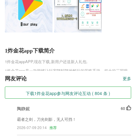
1炸金花app下载简介
1炸金花app
APP,现在下载,新用户还送新人礼包.
1炸金花app是一款能够让玩家随时随地畅玩的策略手游，超大的三国世
界配合丰富的剧情给玩家带来了全新的游戏体验，游戏之中还有不同的神
网友评论
更多
兵等待玩家的召集，轻松的就能秒杀对手，赶快开启属于你的三国征战之
旅吧。
下载1炸金花app参与网友评论互动 ( 804 条 )
1炸金花app软件特色
陶静妮
60
1,优化手机内存，手机内存提速30%，解决手机卡慢顿、慢，发烫等问
题。
霸者之剑，刀光剑影，无人可挡！
2,查看订单
2026-07-09 20:14
推荐
3,不管是初学者还是有一定基础的孩子都可以在这里找到适合自己的课