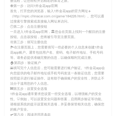
册流程，让您轻松开启精彩的体育之旅。
🐝第一步：访问1炸金花app官网
首先，打开您的浏览器，输入
1炸金花app
的官方网址✈️
（http://mpic.chinacar.com.cn/game/184226.html）。您可以通
过搜索引擎搜索或直接输入网址来访问。
🕐第二步：点击注册按钮
一旦进入
1炸金花app
官网，🏛您会在页面上找到一个醒目的注册
按钮。点击该按钮，您将被引导至注册页面。
🉑第三步：填写注册信息
🏞在注册页面上，您需要填写一些必要的个人信息来创建
1炸金
花app
账户。通常包括用户名、密码、电子邮件地址、手机号码
等。请务必提供准确完整的信息，以确保顺利完成注册。
🏠第四步：验证账户
🌇填写完个人信息后，您可能需要进行账户验证。
1炸金花app
会
向您提供的电子邮件地址或手机号码发送一条验证信息，您需要
按照提示进行验证操作。这有助于确保账户的安全性，并防止不
法分子滥用您的个人信息。
🚒第五步：设置安全选项
1炸金花app
通常要求您设置一些安全选项，以增强账户的安全
性。🦷例如，可以设置安全问题和答案，启用两步验证等功能。
请根据系统的提示设置相关选项，并妥善保管相关信息，确保您
的账户安全。
🛩第六步：阅读并同意条款