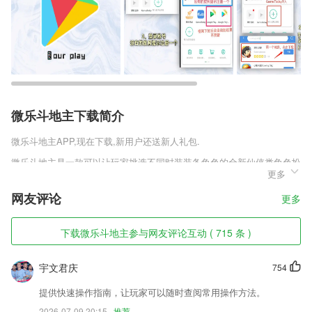
微乐斗地主下载简介
微乐斗地主
APP,现在下载,新用户还送新人礼包.
微乐斗地主是一款可以让玩家挑选不同时装装备角色的全新仙侠类角色扮
更多
演手机游戏，丰富的时装选择，可以为角色带来更多与众不同的形象。宏
伟的仙侠场景震撼玩家的眼眸，酷炫的技能特效带来最恢弘的动态视觉效
网友评论
更多
果，让玩家感受到全新的视觉体验。
微乐斗地主软件特色
下载微乐斗地主参与网友评论互动 ( 715 条 )
1,远程办公，虽然远程办公室很艰难的，这样不同朋友都能得到更好的了
解到电脑的操作。
宇文君庆
754
2,题库资源丰富
提供快速操作指南，让玩家可以随时查阅常用操作方法。
3,能够时刻掌握手机扫描的进度，了解到剩余未扫描的应用。
2026-07-09 20:15
推荐