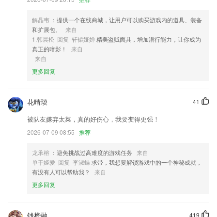
4,【练习题目优质解析】
解晶韦
：提供一个在线商城，让用户可以购买游戏内的道具、装备
5,质量保障，价格透明，低价直销
和扩展包。
来自
6,【拒绝书荒 畅快淋漓】
1.韩晨松 回复 轩辕娅婵
精美盗贼面具，增加潜行能力，让你成为
真正的暗影！
来自
微乐斗地主软件优势
来自
1.逢年过节回家为咱爸妈下载一个，时尚时尚最时尚。
更多回复
2.·直播授课：与老师面对面交流，在家也能体验真实课堂
3.瑞幸咖啡，小米A LOT之家,VIPKID,茑屋书店，亚马逊go
花晴琰
41
4.·直击考点，让学习更有效率
被队友嫌弃太菜，真的好伤心，我要变得更强！
5.支持iPad上的分屏模式，与其他应用程序联动
2026-07-09 08:55
推荐
6.适合喜爱绘画的朋友来玩一玩，释放玩家的创造性才能。
龙承榕
：避免挑战过高难度的游戏任务
来自
微乐斗地主更新了什么?
单于姬爱 回复 李淑蝶
求带，我想要解锁游戏中的一个神秘成就，
有没有人可以帮助我？
来自
实名认证增加操作证选项，暨可通过身份证或者电梯从业人员操作证进行
更多回复
实名审核，实名审核完毕后开放所有功能。
优化添加好友流程
修复 aab 原生库解析错误
钱桦融
419