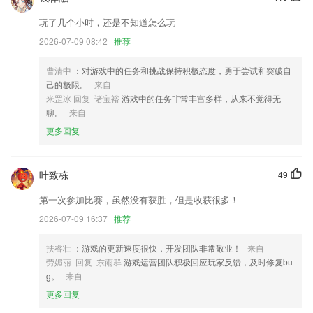
提高录音转文字功能的速度
玩了几个小时，还是不知道怎么玩
本次更新修复了一些问题，使用更流畅，邀您升级体验~
2026-07-09 08:42
推荐
全新起名模式，让每个宝宝都有好名字
曹清中
：对游戏中的任务和挑战保持积极态度，勇于尝试和突破自
联系我们
己的极限。
来自
以上就是微乐斗地主的介绍，如果您喜欢这款软件，您可以到应用商店进
米罡冰 回复 诸宝裕
游戏中的任务非常丰富多样，从来不觉得无
行打分评论，说出您的使用经历，以帮助我们更好的对产品进行优化修
聊。
来自
改。
更多回复
叶致栋
49
第一次参加比赛，虽然没有获胜，但是收获很多！
2026-07-09 16:37
推荐
扶睿壮
：游戏的更新速度很快，开发团队非常敬业！
来自
劳媚丽 回复 东雨群
游戏运营团队积极回应玩家反馈，及时修复bu
g。
来自
更多回复