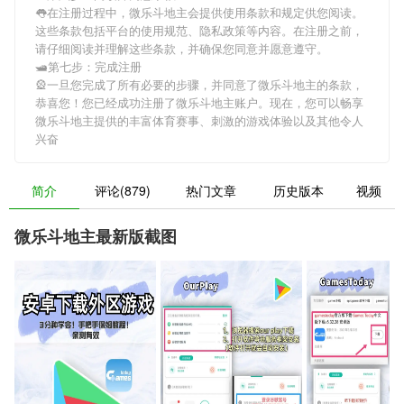
👅在注册过程中，
微乐斗地主
会提供使用条款和规定供您阅读。
这些条款包括平台的使用规范、隐私政策等内容。在注册之前，
请仔细阅读并理解这些条款，并确保您同意并愿意遵守。
🛥第七步：完成注册
🎡一旦您完成了所有必要的步骤，并同意了
微乐斗地主
的条款，
恭喜您！您已经成功注册了微乐斗地主账户。现在，您可以畅享
微乐斗地主
提供的丰富体育赛事、刺激的游戏体验以及其他令人
兴奋
简介
评论(879)
热门文章
历史版本
视频
微乐斗地主最新版截图