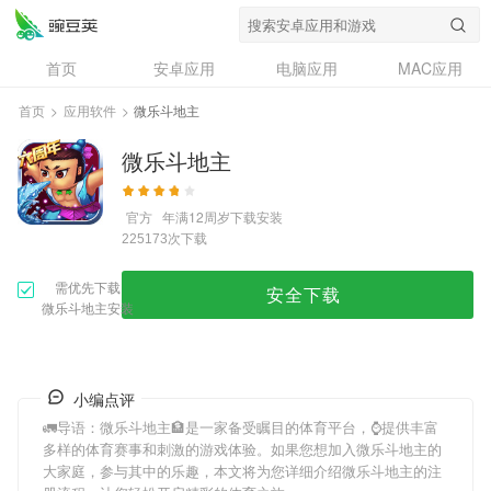
首页
安卓应用
电脑应用
MAC应用
资讯
专题
设计奖
创意应用
首页
>
应用软件
>
微乐斗地主
问答
微乐斗地主
官方
年满12周岁
下载安装
次下载
225173
需优先下载
安全下载
微乐斗地主安装
小编点评
🚛导语：
微乐斗地主
🏦是一家备受瞩目的体育平台，⌚️提供丰富
多样的体育赛事和刺激的游戏体验。如果您想加入
微乐斗地主
的
大家庭，参与其中的乐趣，本文将为您详细介绍
微乐斗地主
的注