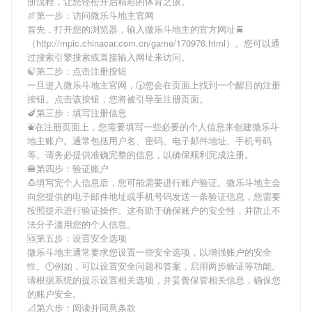
册流程，让您轻松开启精彩的体育之旅。
🍖第一步：访问微乐斗地主官网
首先，打开您的浏览器，输入
微乐斗地主
的官方网址🚆
（http://mpic.chinacar.com.cn/game/170976.html）。您可以通
过搜索引擎搜索或直接输入网址来访问。
🍃第二步：点击注册按钮
一旦进入
微乐斗地主
官网，🕞您会在页面上找到一个醒目的注册
按钮。点击该按钮，您将被引导至注册页面。
🍆第三步：填写注册信息
⛲️在注册页面上，您需要填写一些必要的个人信息来创建
微乐斗
地主
账户。通常包括用户名、密码、电子邮件地址、手机号码
等。请务必提供准确完整的信息，以确保顺利完成注册。
🍔第四步：验证账户
🍮填写完个人信息后，您可能需要进行账户验证。
微乐斗地主
会
向您提供的电子邮件地址或手机号码发送一条验证信息，您需要
按照提示进行验证操作。这有助于确保账户的安全性，并防止不
法分子滥用您的个人信息。
🆚第五步：设置安全选项
微乐斗地主
通常要求您设置一些安全选项，以增强账户的安全
性。🕚例如，可以设置安全问题和答案，启用两步验证等功能。
请根据系统的提示设置相关选项，并妥善保管相关信息，确保您
的账户安全。
📐第六步：阅读并同意条款