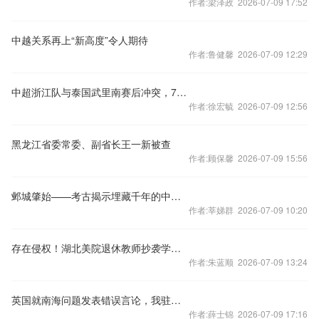
作者:梁泽政 2026-07-09 17:52
中越关系再上“新高度”令人期待
作者:鲁健馨 2026-07-09 12:29
中超浙江队与泰国武里南赛后冲突，7人被禁赛48场
作者:徐宏毓 2026-07-09 12:56
黑龙江省委常委、副省长王一新被查
作者:顾保馨 2026-07-09 15:56
邺城肇始——考古揭示埋藏千年的中国都城秘密
作者:莘娣群 2026-07-09 10:20
存在侵权！湖北美院退休教师抄袭学生作品被判赔偿10万元
作者:朱蓝顺 2026-07-09 13:24
英国就南海问题发表错误言论，我驻英使馆：提出严正交涉
作者:薛士锦 2026-07-09 17:16