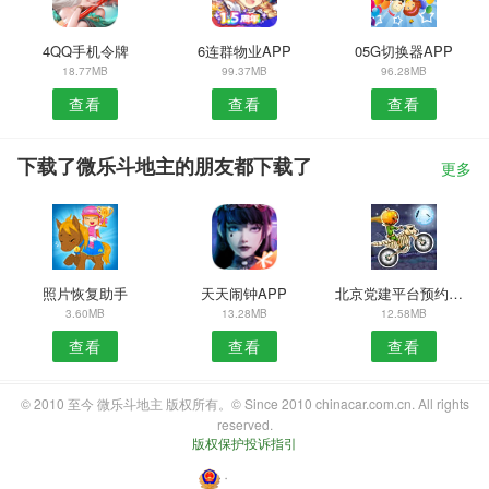
4QQ手机令牌
6连群物业APP
05G切换器APP
18.77MB
99.37MB
96.28MB
查看
查看
查看
下载了微乐斗地主的朋友都下载了
更多
照片恢复助手
天天闹钟APP
北京党建平台预约安卓版
3.60MB
13.28MB
12.58MB
查看
查看
查看
© 2010 至今 微乐斗地主 版权所有。© Since 2010 chinacar.com.cn. All rights
reserved.
版权保护投诉指引
・