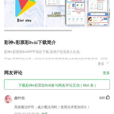
彩神v彩票彩8viii下载简介
彩神v彩票彩8viii
APP,现在下载,新用户还送新人礼包.
彩神v彩票彩8viii是一款玩法非常有意思经典仙侠类动作冒险手游，玩家
更多
在这款游戏中是可以加入各种各样的门派，这些门派都拥有强大的玩家进
行坐镇，而且等级越高的门派加入的要求也就越高，玩家需要达到对方设
网友评论
更多
置的要求才能加入门派。
彩神v彩票彩8viii软件特色
下载彩神v彩票彩8viii参与网友评论互动 ( 864 条 )
1,签约信息自动统计,还能在线上查看历史签约记录;
曲叶欣
620
2,【中英切换】
3,“手电筒”：操作简单，它会被触发并照亮你的周围。
高级魔法护符，减少魔法消耗！使用法术更加持久！
2026-07-09 20:09
推荐