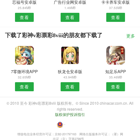
芯福号安卓版
广告行业网安卓版
卡卡养车安卓版
25.84MB
1.49MB
37.53MB
查看
查看
查看
下载了彩神v彩票彩8viii的朋友都下载了
更多
7零微环境APP
狄龙仓安卓版
知足乐APP
32.65MB
43.94MB
35.46MB
查看
查看
查看
© 2010 至今 彩神v彩票彩8viii 版权所有。© Since 2010 chinacar.com.cn. All
rights reserved.
版权保护投诉指引
・
增值电信业务经营许可证：京B2-201797163
网络出版服务许可证：（署）网
出证（京）字第2799号