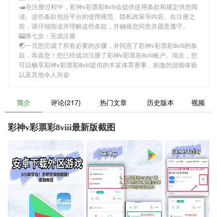
🛥在注册过程中，
彩神v彩票彩8viii
会提供使用条款和规定供您阅
读。这些条款包括平台的使用规范、隐私政策等内容。在注册之
前，请仔细阅读并理解这些条款，并确保您同意并愿意遵守。
🎰第七步：完成注册
🌏一旦您完成了所有必要的步骤，并同意了
彩神v彩票彩8viii
的条
款，恭喜您！您已经成功注册了彩神v彩票彩8viii账户。现在，您
可以畅享
彩神v彩票彩8viii
提供的丰富体育赛事、刺激的游戏体验
以及其他令人兴奋
简介
评论(217)
热门文章
历史版本
视频
彩神v彩票彩8viii最新版截图