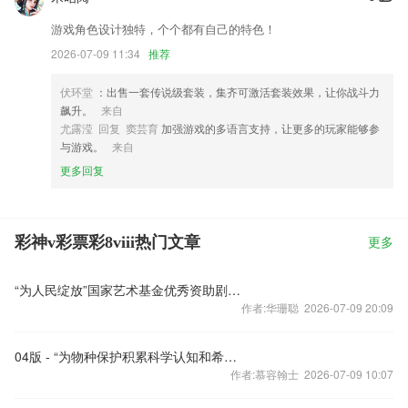
游戏角色设计独特，个个都有自己的特色！
2026-07-09 11:34
推荐
伏环堂
：出售一套传说级套装，集齐可激活套装效果，让你战斗力
飙升。
来自
尤露滢 回复 窦芸育
加强游戏的多语言支持，让更多的玩家能够参
与游戏。
来自
更多回复
彩神v彩票彩8viii热门文章
更多
“为人民绽放”国家艺术基金优秀资助剧目新春展播活动启动
作者:华珊聪 2026-07-09 20:09
04版 - “为物种保护积累科学认知和希望”（美丽中国行·探访三江源）
作者:慕容翰士 2026-07-09 10:07