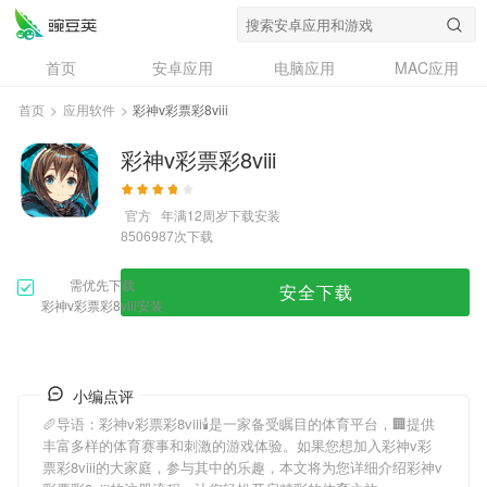
首页
安卓应用
电脑应用
MAC应用
资讯
专题
设计奖
创意应用
首页
>
应用软件
>
彩神v彩票彩8viii
问答
彩神v彩票彩8viii
官方
年满12周岁
下载安装
次下载
8506987
需优先下载
安全下载
彩神v彩票彩8viii安装
小编点评
🥖导语：
彩神v彩票彩8viii
🕯是一家备受瞩目的体育平台，🏢提供
丰富多样的体育赛事和刺激的游戏体验。如果您想加入
彩神v彩
票彩8viii
的大家庭，参与其中的乐趣，本文将为您详细介绍
彩神v