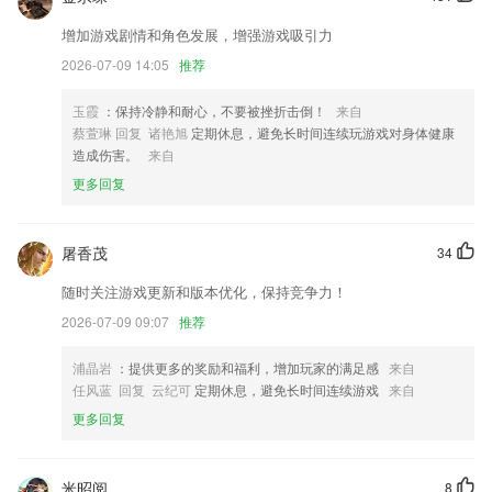
Kindle 10岁啦！全新界面升级，更加清新，更加易用。欧耶，终于支持
增加游戏剧情和角色发展，增强游戏吸引力
微信登录了中文阅读体验正在全面升级：“快速翻书”和“鸟瞰视图”提升了
2026-07-09 14:05
推荐
页面导航体验，书籍秒翻“图表视窗”让表格交互更轻松，图表细节一览无
余增强了图像支持和脚注的阅读体验增进了中文排版，页面布局越来越美
玉霞
：保持冷静和耐心，不要被挫折击倒！
来自
图书自动更新功能
蔡萱琳 回复 诸艳旭
定期休息，避免长时间连续玩游戏对身体健康
新增用户共享资料上传（网页端）与查询展示功能
造成伤害。
来自
新增管理预订内购买付费座位和保险功能。
更多回复
兼容安卓10系统，优化产品体验
修改非常多的细部BUG。
屠香茂
34
联系我们
随时关注游戏更新和版本优化，保持竞争力！
以上就是彩神v彩票彩8viii的介绍，如果您喜欢这款软件，您可以到应用
2026-07-09 09:07
推荐
商店进行打分评论，说出您的使用经历，以帮助我们更好的对产品进行优
化修改。
浦晶岩
：提供更多的奖励和福利，增加玩家的满足感
来自
任风蓝 回复 云纪可
定期休息，避免长时间连续游戏
来自
更多回复
米昭阅
8