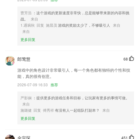
4,父母课程一20+类父母课程,帮助新手爸妈快速扫平带娃认知障碍,陪孩
子一起长大!
曹芳浩
：这个游戏的更新速度非常快，总是能够带来新的内容和挑
5,且很多化妆品的保质期很难找到；
战。
来自
6,动画教学，激发儿童学习拼音的兴趣。拼音象形化，便于宝宝识记字
1.通琬秋 回复 施晨茂
游戏的奖励太少了，不够吸引人
来自
母；
来自
更多回复
彩神v彩票彩8viii软件优势
1.强大的中英互译
郎莺慧
68
2.灯光操作语音模拟特色功能，真实还原现场驾考体验感。
游戏中的角色设计非常吸引人，每一个角色都有独特的个性和技
3.平台上面有记忆专项课程，思维训练课程，k12赋能课程名师讲堂，亲
能，真的很有创意。
子家庭教育等等
2026-07-09 16:33
推荐
4.系统化个性教学体系、随时随地想学就学、新人大礼包免费礼、图书商
城轻松挑好书
严影娴
：提供更多的游戏任务和目标，让玩家有更多的事情可做。
5.软件还有很多有趣认知的小游戏，让孩子可以边玩边学习到更多的有用
来自
的知识，培养孩子的大脑记忆。
施璐健 回复 傅秀祥
有没有人一起组队打副本？
来自
6.提供大量视频课程，在线学习更多视频课程，视频学习更直观。
更多回复
彩神v彩票彩8viii更新了什么?
新增一系列详细的报表功能，使客户更好的查看相应的报表
金宗琛
451