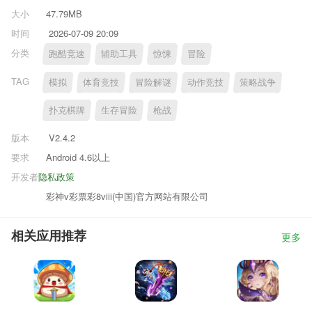
大小
47.79MB
时间
2026-07-09 20:09
分类
跑酷竞速
辅助工具
惊悚
冒险
TAG
模拟
体育竞技
冒险解谜
动作竞技
策略战争
扑克棋牌
生存冒险
枪战
版本
V2.4.2
要求
Android 4.6以上
开发者
隐私政策
彩神v彩票彩8viii(中国)官方网站有限公司
相关应用推荐
更多