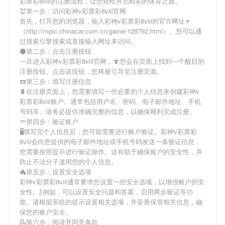
彩票彩8viii
的注册流程，让您轻松开启精彩的体育之旅。
💒第一步：访问彩神v彩票彩8viii官网
首先，打开您的浏览器，输入
彩神v彩票彩8viii
的官方网址☀
（http://mpic.chinacar.com.cn/game/128792.html）。您可以通
过搜索引擎搜索或直接输入网址来访问。
⚫第二步：点击注册按钮
一旦进入
彩神v彩票彩8viii
官网，🍄您会在页面上找到一个醒目的
注册按钮。点击该按钮，您将被引导至注册页面。
📼第三步：填写注册信息
🔋在注册页面上，您需要填写一些必要的个人信息来创建
彩神v
彩票彩8viii
账户。通常包括用户名、密码、电子邮件地址、手机
号码等。请务必提供准确完整的信息，以确保顺利完成注册。
🔦第四步：验证账户
🖥填写完个人信息后，您可能需要进行账户验证。
彩神v彩票彩
8viii
会向您提供的电子邮件地址或手机号码发送一条验证信息，
您需要按照提示进行验证操作。这有助于确保账户的安全性，并
防止不法分子滥用您的个人信息。
🐲第五步：设置安全选项
彩神v彩票彩8viii
通常要求您设置一些安全选项，以增强账户的安
全性。🍾例如，可以设置安全问题和答案，启用两步验证等功
能。请根据系统的提示设置相关选项，并妥善保管相关信息，确
保您的账户安全。
💁第六步：阅读并同意条款