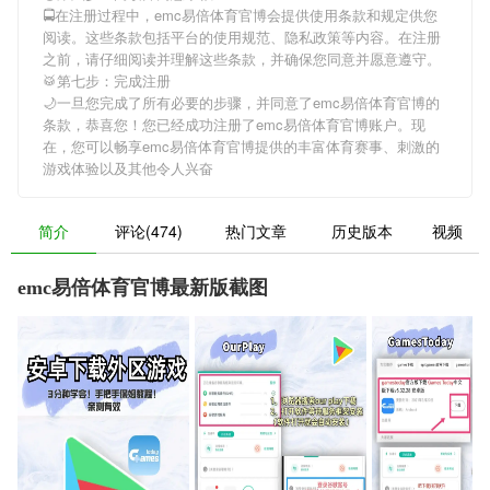
🚍在注册过程中，
emc易倍体育官博
会提供使用条款和规定供您
阅读。这些条款包括平台的使用规范、隐私政策等内容。在注册
之前，请仔细阅读并理解这些条款，并确保您同意并愿意遵守。
🥁第七步：完成注册
🌙一旦您完成了所有必要的步骤，并同意了
emc易倍体育官博
的
条款，恭喜您！您已经成功注册了emc易倍体育官博账户。现
在，您可以畅享
emc易倍体育官博
提供的丰富体育赛事、刺激的
游戏体验以及其他令人兴奋
简介
评论(474)
热门文章
历史版本
视频
emc易倍体育官博最新版截图