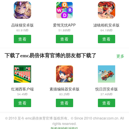
品味猫安卓版
爱驾无忧APP
滤镜相机安卓版
60.91MB
51.88MB
64.19MB
查看
查看
查看
下载了emc易倍体育官博的朋友都下载了
更多
红湘西客户端
素描编辑器安卓版
悦日历安卓版
54.4MB
83.2MB
37.46MB
查看
查看
查看
© 2010 至今 emc易倍体育官博 版权所有。© Since 2010 chinacar.com.cn. All
rights reserved.
版权保护投诉指引