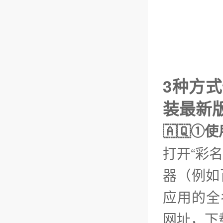
3种方
装最新
🇦🇶①
打开“彩
器（例如
应用的全名
网址，下