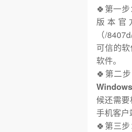
🍀第一
版本官
（/840
可信的软
软件。
🍀第二
Window
候还需要
手机客户
🍀第三步