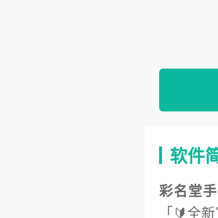
软件
彩名堂手
「🔰全