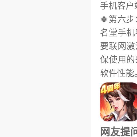
手机客户
🍀第六
名堂手机
要联网激
保使用的
软件性能
网友提问（