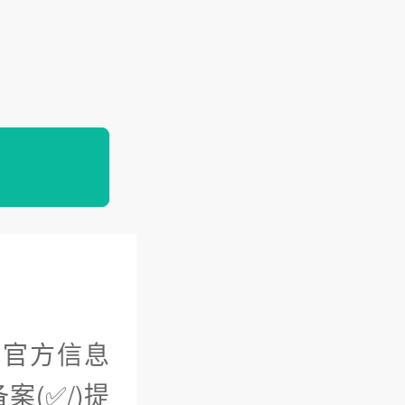
官方信息
(✅/)提