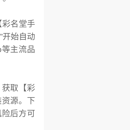
【彩名堂手
”开始自动
o等主流品
）获取【彩
装资源。下
风险后方可