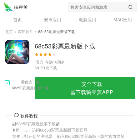
68c53彩票最新版下载
首页
安卓应用
电脑应用
MAC应用
资讯
专题
设计奖
创意应用
首页
>
应用软件
>
68c53彩票最新版下载
问答
68c53彩票最新版下载
官方
年满16周岁
次下载
59151
需优先下载
安全下载
68c53彩票最新版下载
需下载豌豆荚APP
软件教程
🔐68c53彩票最新版下载🔐
❥第一步：访问68c53彩票最新版下载官网
首先，打开您的浏览器，输入68c53彩票最新版下载的官方网址