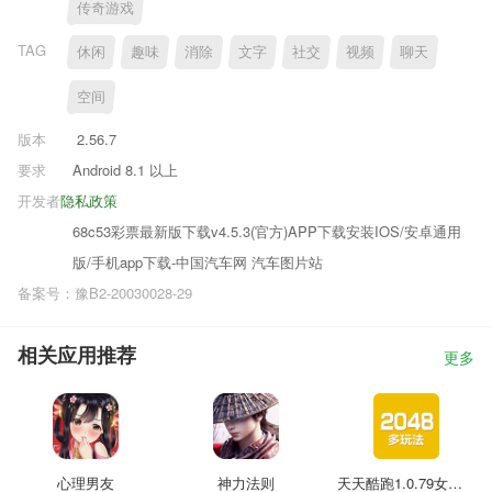
传奇游戏
TAG
休闲
趣味
消除
文字
社交
视频
聊天
空间
版本
2.56.7
要求
Android 8.1 以上
开发者
隐私政策
68c53彩票最新版下载v4.5.3(官方)APP下载安装IOS/安卓通用
版/手机app下载-中国汽车网 汽车图片站
备案号：豫B2-20030028-29
相关应用推荐
更多
心理男友
神力法则
天天酷跑1.0.79女王降临