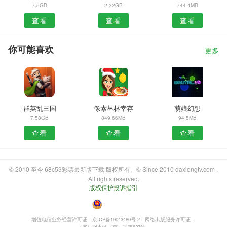
7.5GB
2.32GB
744.4MB
查看
查看
查看
你可能喜欢
更多
群英乱三国
像素丛林幸存
萌娘幻想
7.58GB
849.66MB
94.5MB
查看
查看
查看
© 2010 至今 68c53彩票最新版下载 版权所有。© Since 2010 daxiongtv.com .
All rights reserved.
版权保护投诉指引
・
增值电信业务经营许可证：京ICP备19043480号-2
网络出版服务许可证：
（署）网出证（京）字第827号