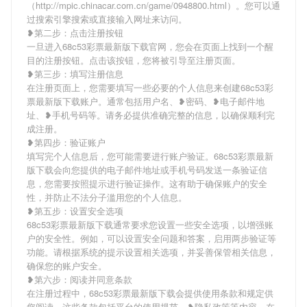
（http://mpic.chinacar.com.cn/game/0948800.html）。您可以通
过搜索引擎搜索或直接输入网址来访问。
❥第二步：点击注册按钮
一旦进入68c53彩票最新版下载官网，您会在页面上找到一个醒
目的注册按钮。点击该按钮，您将被引导至注册页面。
❥第三步：填写注册信息
在注册页面上，您需要填写一些必要的个人信息来创建68c53彩
票最新版下载账户。通常包括用户名、❥密码、❥电子邮件地
址、❥手机号码等。请务必提供准确完整的信息，以确保顺利完
成注册。
❥第四步：验证账户
填写完个人信息后，您可能需要进行账户验证。68c53彩票最新
版下载会向您提供的电子邮件地址或手机号码发送一条验证信
息，您需要按照提示进行验证操作。这有助于确保账户的安全
性，并防止不法分子滥用您的个人信息。
❥第五步：设置安全选项
68c53彩票最新版下载通常要求您设置一些安全选项，以增强账
户的安全性。例如，可以设置安全问题和答案，启用两步验证等
功能。请根据系统的提示设置相关选项，并妥善保管相关信息，
确保您的账户安全。
❥第六步：阅读并同意条款
在注册过程中，68c53彩票最新版下载会提供使用条款和规定供
您阅读。这些条款包括平台的使用规范、❥隐私政策等内容。在