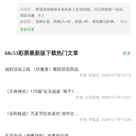
马纯亮
：希望游戏能有丰富的多人互动功能，可以和朋友一起玩，
增加乐趣
来自
戴健影
：龙鳞头盔，防御力+60，体质+40，增加魔法防御。
来自
更多回复
68c53彩票最新版下载热门文章
更多
福利活动上线 《伏魔者》重阳登高而战
作者: 郑琬贞 2026-07-09 20:10
《天将神兵》175服“征天战途 ”将于10月21日11:00
作者: 公孙慧睿 2026-07-09 14:21
《全民枪战》万圣节狂欢派对 清华北大PK赛今日打响
作者: 华荔荔 2026-07-09 10:35
不屈史诗《神魔战歌》故事的起源