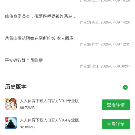
俄侦查委员会：俄两座桥梁被炸系乌克兰所为
作者:寿琬真 2026-07-09 14:26
岳麓山保洁阿姨在厕所吃饭 本人回应
作者:解祥群 2026-07-09 12:35
平安银行疑全员降薪
作者:国冰江 2026-07-09 09:31
历史版本
人人体育下载入口官方V3.1专业版
查看详情
68.72MB
人人体育下载入口官方V8.4专业版
查看详情
32.89MB