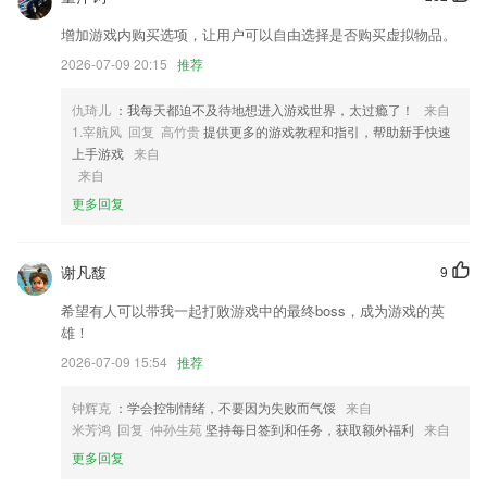
2,班级设置
增加游戏内购买选项，让用户可以自由选择是否购买虚拟物品。
3,国内首推家庭医生，一对一提供疾病、用药、营养、心理等健康服务，
2026-07-09 20:15
推荐
免重复描述问题！
4,书写：①动画演示、②逐笔演示、③手写描红、④手写评分；
仇琦儿
：我每天都迫不及待地想进入游戏世界，太过瘾了！
来自
1.宰航风 回复 高竹贵
提供更多的游戏教程和指引，帮助新手快速
5,幼儿实际生活场景导入，孩子活学活用英语，真正能够使用英语来表
上手游戏
来自
达。
来自
6,可为用户展示自己周边已开发的商户,了解各类商户的类型;
更多回复
人人体育下载入口官方软件优势
1.提高学生自主学习能力
谢凡馥
9
2.支持你们操作时候签到，统计的数据很详细，后台直接记录签到
希望有人可以带我一起打败游戏中的最终boss，成为游戏的英
雄！
3.同时拥有海量的线上课程，零基础也可以报名课程进行学习，还有课后
习题帮助2265考生进行强化巩固。
2026-07-09 15:54
推荐
4.·专为教育定制的视频方案，移动播放更加流畅
钟辉克
：学会控制情绪，不要因为失败而气馁
来自
5.【学习计划】量身定制的学习计划，名师为您计划合理的学习内容。
米芳鸿 回复 仲孙生苑
坚持每日签到和任务，获取额外福利
来自
6.在线班课，线下课堂——线上课堂无障碍切换，给你更生动的课堂;
更多回复
人人体育下载入口官方更新了什么?