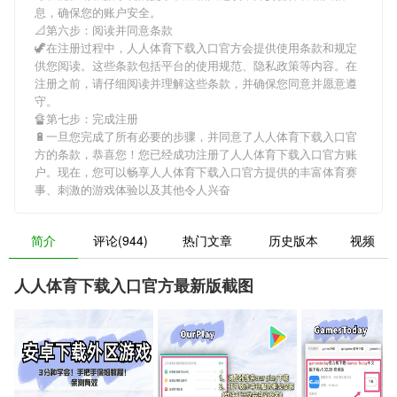
息，确保您的账户安全。
📐第六步：阅读并同意条款
🦖在注册过程中，
人人体育下载入口官方
会提供使用条款和规定
供您阅读。这些条款包括平台的使用规范、隐私政策等内容。在
注册之前，请仔细阅读并理解这些条款，并确保您同意并愿意遵
守。
🔏第七步：完成注册
🔋一旦您完成了所有必要的步骤，并同意了
人人体育下载入口官
方
的条款，恭喜您！您已经成功注册了人人体育下载入口官方账
户。现在，您可以畅享
人人体育下载入口官方
提供的丰富体育赛
事、刺激的游戏体验以及其他令人兴奋
简介
评论(944)
热门文章
历史版本
视频
人人体育下载入口官方最新版截图