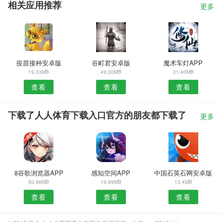
相关应用推荐
更多
疫苗接种安卓版
谷町君安卓版
魔术车灯APP
19.33MB
49.30MB
31.40MB
查看
查看
查看
下载了人人体育下载入口官方的朋友都下载了
更多
8谷歌浏览器APP
感知空间APP
中国石英石网安卓版
50.98MB
19.99MB
13.4MB
查看
查看
查看