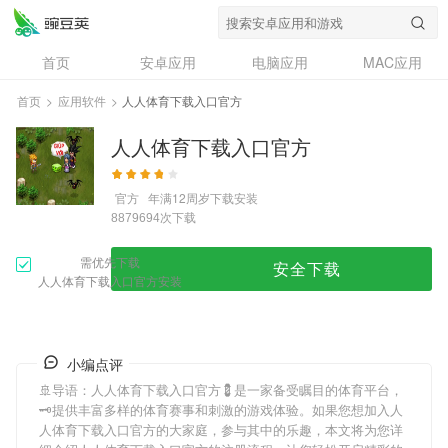
首页
安卓应用
电脑应用
MAC应用
资讯
专题
设计奖
创意应用
首页
>
应用软件
>
人人体育下载入口官方
问答
人人体育下载入口官方
官方
年满12周岁
下载安装
次下载
8879694
需优先下载
安全下载
人人体育下载入口官方安装
小编点评
🚢导语：
人人体育下载入口官方
💈是一家备受瞩目的体育平台，
🗝提供丰富多样的体育赛事和刺激的游戏体验。如果您想加入
人
人体育下载入口官方
的大家庭，参与其中的乐趣，本文将为您详