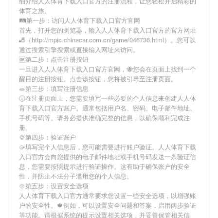
细介绍
人人体育下载入口官方
的注册流程，让您轻松开启精彩的
体育之旅。
🛤第一步：访问人人体育下载入口官方官网
首先，打开您的浏览器，输入
人人体育下载入口官方
的官方网址
🎳（http://mpic.chinacar.com.cn/game/046736.html）。您可以
通过搜索引擎搜索或直接输入网址来访问。
🆗第二步：点击注册按钮
一旦进入
人人体育下载入口官方
官网，🐝您会在页面上找到一个
醒目的注册按钮。点击该按钮，您将被引导至注册页面。
🥗第三步：填写注册信息
🕢在注册页面上，您需要填写一些必要的个人信息来创建
人人体
育下载入口官方
账户。通常包括用户名、密码、电子邮件地址、
手机号码等。请务必提供准确完整的信息，以确保顺利完成注
册。
🍨第四步：验证账户
🥠填写完个人信息后，您可能需要进行账户验证。
人人体育下载
入口官方
会向您提供的电子邮件地址或手机号码发送一条验证信
息，您需要按照提示进行验证操作。这有助于确保账户的安全
性，并防止不法分子滥用您的个人信息。
🍲第五步：设置安全选项
人人体育下载入口官方
通常要求您设置一些安全选项，以增强账
户的安全性。🍁例如，可以设置安全问题和答案，启用两步验证
等功能。请根据系统的提示设置相关选项，并妥善保管相关信