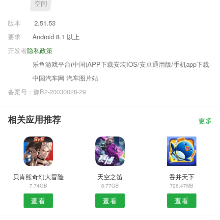
空间
版本
2.51.53
要求
Android 8.1 以上
开发者
隐私政策
乐鱼游戏平台(中国)APP下载安装IOS/安卓通用版/手机app下载-
中国汽车网 汽车图片站
备案号：豫B2-20030028-29
相关应用推荐
更多
贝肯熊奇幻大冒险
天空之笛
吞并天下
7.74GB
8.77GB
726.47MB
查看
查看
查看