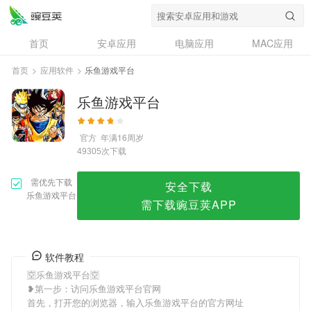
乐鱼游戏平台
首页
安卓应用
电脑应用
MAC应用
资讯
专题
设计奖
创意应用
首页
>
应用软件
>
乐鱼游戏平台
问答
乐鱼游戏平台
官方
年满16周岁
次下载
49305
需优先下载
安全下载
乐鱼游戏平台
需下载豌豆荚APP
软件教程
🈳乐鱼游戏平台🈳
❥第一步：访问乐鱼游戏平台官网
首先，打开您的浏览器，输入乐鱼游戏平台的官方网址