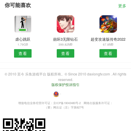
你可能喜欢
更多
虐心跳跃
崩坏3无限钻石
超变攻速版传奇2022
1.79GB
399.82MB
67.8MB
查看
查看
查看
© 2010 至今 乐鱼游戏平台 版权所有。© Since 2010 daxiongtv.com . All rights
reserved.
版权保护投诉指引
・
增值电信业务经营许可证：京ICP备19043480号-2
网络出版服务许可证：
（署）网出证（京）字第827号