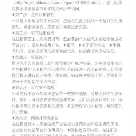
（http://mpic.chinacar.com.cn/game/016890.html）。您可以通
过搜索引擎搜索或直接输入网址来访问。
❥第二步：点击注册按钮
一旦进入乐鱼游戏平台官网，您会在页面上找到一个醒目的注册
按钮。点击该按钮，您将被引导至注册页面。
❥第三步：填写注册信息
在注册页面上，您需要填写一些必要的个人信息来创建乐鱼游戏
平台账户。通常包括用户名、❥密码、❥电子邮件地址、❥手机
号码等。请务必提供准确完整的信息，以确保顺利完成注册。
❥第四步：验证账户
填写完个人信息后，您可能需要进行账户验证。乐鱼游戏平台会
向您提供的电子邮件地址或手机号码发送一条验证信息，您需要
按照提示进行验证操作。这有助于确保账户的安全性，并防止不
法分子滥用您的个人信息。
❥第五步：设置安全选项
乐鱼游戏平台通常要求您设置一些安全选项，以增强账户的安全
性。例如，可以设置安全问题和答案，启用两步验证等功能。请
根据系统的提示设置相关选项，并妥善保管相关信息，确保您的
账户安全。
❥第六步：阅读并同意条款
在注册过程中，乐鱼游戏平台会提供使用条款和规定供您阅读。
这些条款包括平台的使用规范、❥隐私政策等内容。在注册之
前，请仔细阅读并理解这些条款，并确保您同意并愿意遵守。