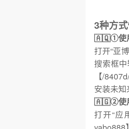
3种方式
🇦🇶①
打开“亚博
搜索框中
【/8407
安装未知
🇦🇬
打开“应
yabo8