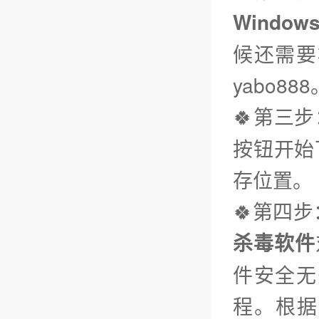
Window
候还需要
yabo888
🍀第三步
按钮开始
存位置。
🍀第四
杀毒软件
件安全无
程。根据