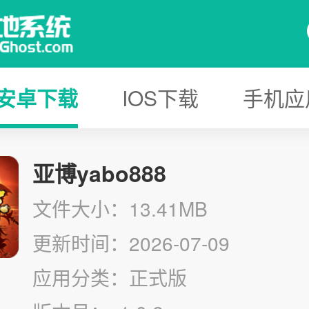
安卓下载
IOS下载
手机应
亚博yabo888
文件大小：13.41MB
更新时间：2026-07-09
应用分类：正式版