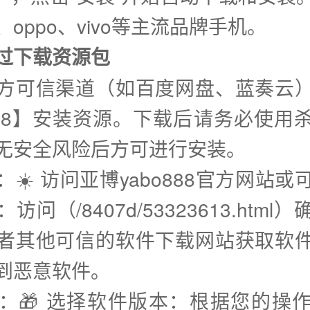
oppo、vivo等主流品牌手机。
通过下载资源包
方可信渠道（如百度网盘、蓝奏云
o888】安装资源。下载后请务必使用
无安全风险后方可进行安装。
：☀️ 访问亚博yabo888官方网站
访问（/8407d/53323613.html
者其他可信的软件下载网站获取软
到恶意软件。
步：🎁 选择软件版本：根据您的操