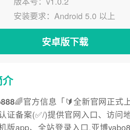
版本号：v1.0.2
安装要求：Android 5.0 以上
安卓版下载
简介
888
🌈官方信息「🔰全新官网正式上
认证备案(✅/)提供官网入口、访问
版app、全站登录入口.亚博yabo