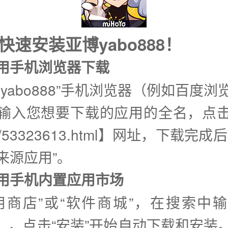
快速安装亚博yabo888！
使用手机浏览器下载
yabo888”手机浏览器（例如百度
输入您想要下载的应用的全名，点
d/53323613.html】网址，下载完
来源应用”。
②使用手机内置应用市场
用商店”或“软件商城”，在搜索中
88】，点击“安装”开始自动下载和安