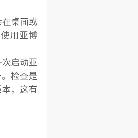
会在桌面或
动使用亚博
一次启动亚
册。检查是
版本，这有