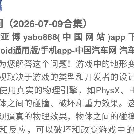
2026-07-09合集）
亚博yabo888(中国网站)ap
ndroid通用版/手机app-中国汽车网 
兴为您解答这个问题！游戏中的地形
观取决于游戏的类型和开发者的设
使用真实的物理引擎，如PhysX、Ha
体之间的碰撞、破坏和重力效果。
现逼真的物理效果，物体之间的碰
和反应，可以破坏和改变游戏中