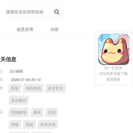
创意应用
问答
相关信息
扫一扫安装
小
33.9MB
法垃利安卓版下载
发现更多
间
2026-07-09 20:10
类
悬疑
塔防游戏
体育竞技
音乐舞蹈
AG
找物解谜
趣味
对战
策略
悬疑
其他游戏