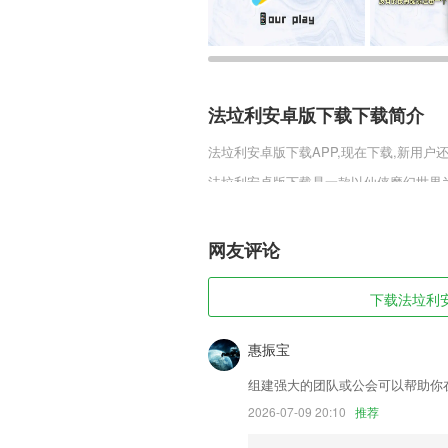
法垃利安卓版下载下载简介
法垃利安卓版下载
APP,现在下载,新用户
法垃利安卓版下载是一款以仙侠魔幻世界
世纪经典的魔幻题材为基础，全面构筑起
智能挂机节省你的精力，私人秘书保证你
霸大陆夺取你的荣耀!
网友评论
法垃利安卓版下载软件特色
下载法垃利安
1,课程讲义，六阶集成教学研发程序，讲
2,以“信息门户”为窗口，实现2265企
惠振宝
3,让你在学习的同时感受到乐趣
组建强大的团队或公会可以帮助你
4,针对单个声母、韵母教学，跟读学习。
2026-07-09 20:10
推荐
5,与您*喜爱的应用程序分享图片。