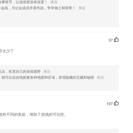
故事情节，让游戏更加有深度！
来自
派对狂欢气氛必备工具；
公会战，与公会成员并肩作战，争夺领土和荣誉！
来自
驾考通学习理论，考试不过赔100元！
频、视频、图文的形式呈现，为家庭提供系统的解决方案，助力孩子自动
37
为广大家长、搭建和创造了相互感知的信息平台，让你随时了解孩子的校
容太少了
位家长圆梦。
持单句循环、点读、复读、连读等多种模式。
备考加满能量；
玩法，拓宽自己的游戏视野
来自
，我可以自由地探索各种地图和区域，发现隐藏的宝藏和秘密
来自
习变得简单轻松起来；
?
107
都有不同的奖励，增加了游戏的可玩性。
时间预设功能。