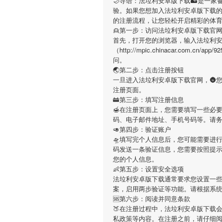
🌙导语：
法垃利安卓版下载
🏜是一家
验。如果您想加入
法垃利安卓版下载
的注册流程，让您轻松开启精彩的体
👱第一步：访问法垃利安卓版下载官
首先，打开您的浏览器，输入
法垃利
（http://mpic.chinacar.com.
问。
🌏第二步：点击注册按钮
一旦进入
法垃利安卓版下载
官网，🌚
注册页面。
🚋第三步：填写注册信息
🍯在注册页面上，您需要填写一些必
码、电子邮件地址、手机号码等。请
🥑第四步：验证账户
🛸填写完个人信息后，您可能需要进
码发送一条验证信息，您需要按照提
您的个人信息。
👶第五步：设置安全选项
法垃利安卓版下载
通常要求您设置一
案，启用两步验证等功能。请根据系
🆘第六步：阅读并同意条款
🍑在注册过程中，
法垃利安卓版下载
私政策等内容。在注册之前，请仔细