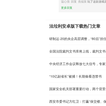
寇心强 回复 燕福策
玩了这款游戏
更多回复
法垃利安卓版下载热门文章
研制运-20的央企高层调整，“80后”担
全国法院裁判文书库将上线，裁判文书
中央经济工作会议释放七大信号，专家
“10亿副省长”被捕！长期偷看违禁书
国家安全机关部署重要行动，两个背景
西安市委书记方红卫：打赢“保交楼、保