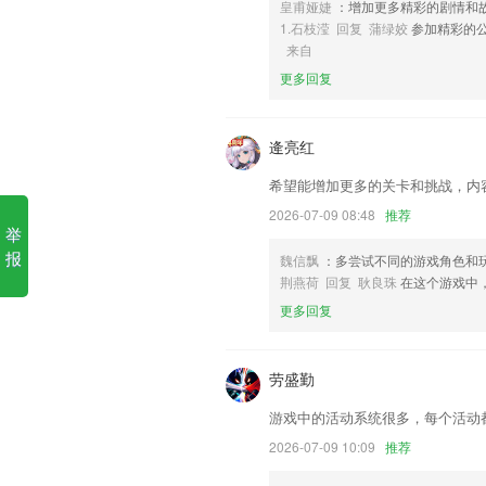
皇甫娅婕
：增加更多精彩的剧情和
6,炫彩屏幕灯，演唱会、ktv等场合营造
1.石枝滢 回复 蒲绿姣
参加精彩的
法垃利安卓版下载软件优势
来自
更多回复
1.理论保过：独家理论保过服务，用车轮
2.·定期更新落地实操课程，以直播、音
自发、独立正向成长。
逄亮红
3.因为对“爱与责任”教育理念的坚持，
希望能增加更多的关卡和挑战，内
园生活，记录孩子精彩瞬间，竭诚为每一
2026-07-09 08:48
推荐
4.反复跟读对比，纠正孩子单词发音，支
举
5.·行业辅导名师倾情解析，为司法考试
报
魏信飘
：多尝试不同的游戏角色和
荆燕荷 回复 耿良珠
在这个游戏中
6.多种好用的翻译信息推荐在上面，让学
更多回复
法垃利安卓版下载更新了什么
新增 其它文件类型分类。
劳盛勤
开发商：上海华晨汽车租赁有限公司
游戏中的活动系统很多，每个活动
团体卡结构文案调整
2026-07-09 10:09
推荐
优化自定义提醒时间设置交互，新增提醒