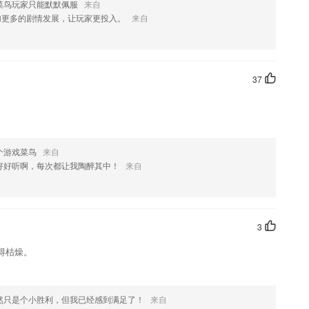
菜鸟玩家只能默默佩服
来自
加更多的剧情发展，让玩家更投入。
来自
您喜欢这款软件，您可以到应用商店进行打分评论，说出您的使用经
改。
37
个游戏菜鸟
来自
好好听啊，每次都让我陶醉其中！
来自
3
得枯燥。
然只是个小胜利，但我已经感到满足了！
来自