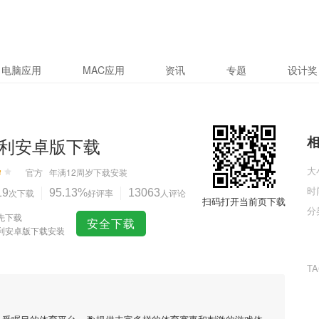
电脑应用
MAC应用
资讯
专题
设计奖
利安卓版下载
大
官方
年满12周岁
下载安装
时
19
次下载
95.13%
好评率
13063
人评论
扫码打开当前页下载
分
先下载
安全下载
利安卓版下载安装
T