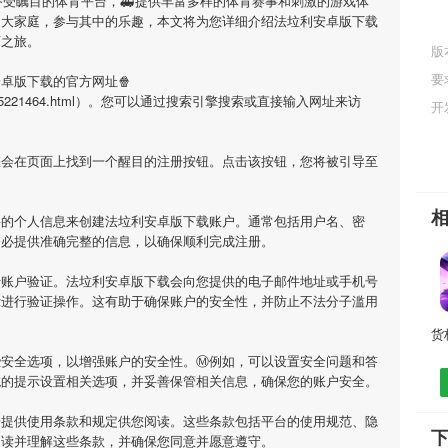
备受瞩目的体育平台，🚑提供丰富多样的体育赛事和刺激的游戏体
的大家庭，参与其中的乐趣，本文将为您详细介绍
法垃利安卓版下载
育之旅。
版
网
要
安卓版下载
的官方网址🍿
cn/app/925221464.html）。您可以通过搜索引擎搜索或直接输入网址来访
开
您会在页面上找到一个醒目的注册按钮。点击该按钮，您将被引导至
要的个人信息来创建
法垃利安卓版下载
账户。通常包括用户名、密
务必提供准确完整的信息，以确保顺利完成注册。
行账户验证。
法垃利安卓版下载
会向您提供的电子邮件地址或手机号
示进行验证操作。这有助于确保账户的安全性，并防止不法分子滥用
些安全选项，以增强账户的安全性。Ⓜ例如，可以设置安全问题和答
统的提示设置相关选项，并妥善保管相关信息，确保您的账户安全。
会提供使用条款和规定供您阅读。这些条款包括平台的使用规范、隐
阅读并理解这些条款，并确保您同意并愿意遵守。