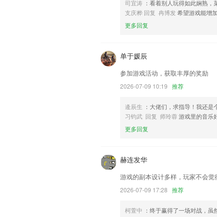
提现更快，秒到账
司宜涛
：看着别人玩得如此娴熟，
支庆桦 回复 冉博发
希望游戏能增
优化网页激活:
更多回复
联系我们
以上就是法垃利安卓版下载的介绍，如果
历，以帮助我们更好的对产品进行优化修
单于媛辰
参加游戏活动，获取丰厚的奖励
2026-07-09 10:19
推荐
逄辰生
：大佬们，求指导！我还是
习钧武 回复 师玲蓉
游戏里的音乐
更多回复
赫连发华
游戏的副本设计多样，玩家不会觉
2026-07-09 17:28
推荐
柯萱中
：终于赢得了一场对战，虽