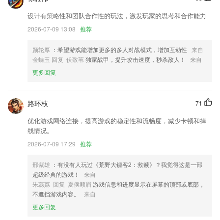
修复已知bug，优化页面效果
设计有策略性和团队合作性的玩法，激发玩家的思考和合作能力
网点图标更新啦，一起迎接新的E年吧～
2026-07-09 13:08
推荐
优化发票抬头
颜轮厚
：希望游戏能增加更多的多人对战模式，增加互动性
来自
要闻频道「澎友们都在问什么」板块展现形式优化。
金蝶玉 回复 伏致苇
独家战甲，提升攻击速度，秒杀敌人！
来自
文档bug修复
更多回复
联系我们
以上就是ng游戏的介绍，如果您喜欢这款软件，您可以到应用商店进行
路环枝
71
打分评论，说出您的使用经历，以帮助我们更好的对产品进行优化修改。
优化游戏网络连接，提高游戏的稳定性和流畅度，减少卡顿和掉
线情况。
2026-07-09 17:29
推荐
邢紫雄
：有没有人玩过《荒野大镖客2：救赎》？我觉得这是一部
超级经典的游戏！
来自
朱蕊荔 回复 夏侯顺眉
游戏信息和进度显示在屏幕的顶部或底部，
不遮挡游戏内容。
来自
更多回复