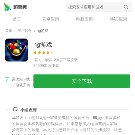
首页
安卓应用
电脑应用
MAC应用
资讯
专题
设计奖
创意应用
首页
>
应用软件
>
ng游戏
问答
ng游戏
官方
年满12周岁
下载安装
次下载
7469931
需优先下载
安全下载
ng游戏安装
小编点评
🌄导语：
ng游戏
⌛️是一家备受瞩目的体育平台，🌃提供丰富多样
的体育赛事和刺激的游戏体验。如果您想加入
ng游戏
的大家庭，
参与其中的乐趣，本文将为您详细介绍
ng游戏
的注册流程，让您