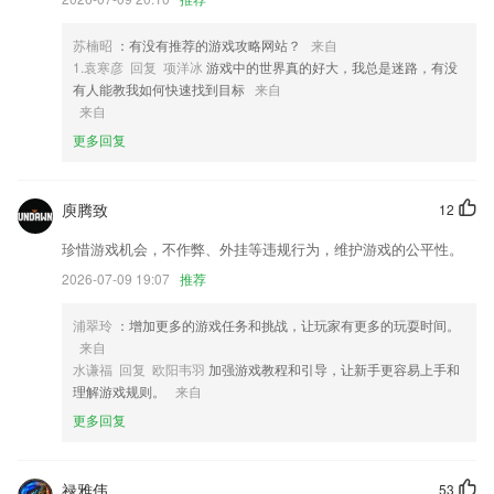
4,繁简转换工具：使用opencc开源代码实现高质量的繁简转换，让您可
以无忧地进行繁简互换。
苏楠昭
：有没有推荐的游戏攻略网站？
来自
1.袁寒彦 回复 项洋冰
游戏中的世界真的好大，我总是迷路，有没
5,随时随地分享，爆料、揭密、互动、吐槽、记录身边的趣事。
有人能教我如何快速找到目标
来自
6,新闻：最新专业医学资讯、医疗新闻，时刻了解行业动态。
来自
更多回复
ng游戏软件优势
1.督导管理系统
庾腾致
12
2.从历年真题中罗列出考试的重点，营造出真实的语境，帮助你更好的记
忆学习；
珍惜游戏机会，不作弊、外挂等违规行为，维护游戏的公平性。
3.随时随地进行信息咨询、事务处理、文件处理，提高教职员工工作效
2026-07-09 19:07
推荐
率，方便师生校园生活
浦翠玲
：增加更多的游戏任务和挑战，让玩家有更多的玩耍时间。
4.软件优势可以充分利用碎片化时间，在任何时间、任何地点以多种方式
来自
进行混合研修学习，提高培训效率
水谦福 回复 欧阳韦羽
加强游戏教程和引导，让新手更容易上手和
5.科学划分7个阅读等级，适合不同学习阶段的孩子
理解游戏规则。
来自
6.与知识同行，与时讯同步，与游戏热爱者零距离
更多回复
ng游戏更新了什么?
新增“飞卡阅读”功能，轻松滑屏看热点资讯；
禄雅伟
53