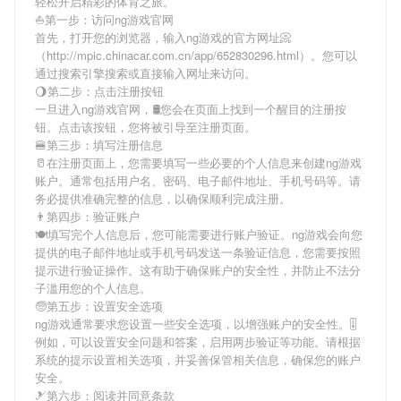
轻松开启精彩的体育之旅。
⛵️第一步：访问ng游戏官网
首先，打开您的浏览器，输入
ng游戏
的官方网址📀
（http://mpic.chinacar.com.cn/app/652830296.html）。您可以
通过搜索引擎搜索或直接输入网址来访问。
🌖第二步：点击注册按钮
一旦进入
ng游戏
官网，🛢您会在页面上找到一个醒目的注册按
钮。点击该按钮，您将被引导至注册页面。
🍔第三步：填写注册信息
🥛在注册页面上，您需要填写一些必要的个人信息来创建
ng游戏
账户。通常包括用户名、密码、电子邮件地址、手机号码等。请
务必提供准确完整的信息，以确保顺利完成注册。
👨第四步：验证账户
🍽填写完个人信息后，您可能需要进行账户验证。
ng游戏
会向您
提供的电子邮件地址或手机号码发送一条验证信息，您需要按照
提示进行验证操作。这有助于确保账户的安全性，并防止不法分
子滥用您的个人信息。
🧓第五步：设置安全选项
ng游戏
通常要求您设置一些安全选项，以增强账户的安全性。🎚
例如，可以设置安全问题和答案，启用两步验证等功能。请根据
系统的提示设置相关选项，并妥善保管相关信息，确保您的账户
安全。
🎿第六步：阅读并同意条款