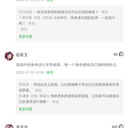
3,十分的好用，能够把你变成二次元漫画的形象。
4,提供的碑帖非常的丰富，让用户在手机中欣赏更多经典的书法。
司马福亚
：有没有推荐的游戏论坛可以交流经验呢？
来自
1.谭祥琳 回复 倪初彬
小伙伴们，快来成为我的徒弟，一起战斗
5,邀请好友：送现金+VIP，真正免费看正版小说的阅读神器！
吧！
来自
6,哪天的票价如何，都是会及时提供的，需要的信息都可以快速的掌握
来自
到；
更多回复
6号平台下载软件优势
1.享受科目一、科目三安全文明常识驾考题库在线学习
赵欢文
89
2.支持按类别进行分类索引查询，满强大的分类搜索功能，足您的需求
游戏中的角色设计非常精美，每一个角色都有自己独特的特点。
3.语音测评：将孩子的录音智能打分，2265不断提升孩子的英语发音。
2026-07-09 12:38
推荐
4.每篇文章阅读完成之后，会根据文章单词数据和您的阅读时间智能化分
邢珠峰
：添加自定义选项，让玩家能够个性化自己的游戏角色和游
析您的英语阅读水平及智能化学习成果，同时获得阅读积分；
戏界面。
来自
5.定制化教学方案：因材施教，让孩子高效学琴，爱上弹琴。
阮澜曼 回复 阙璐永
增加更多的游戏设置选项，让玩家可以根据自
己的需求进行调整！
来自
6.国家公务员/地方公务员真人师兄、师姐在线答疑解惑；
更多回复
6号平台下载更新了什么?
优化智能解闭锁。
凤亚安
993