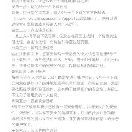
载
的注册流程，让您轻松开启精彩的体育之旅。
🍨第一步：访问6号平台下载官网
首先，打开您的浏览器，输入
6号平台下载
的官方网址⛺️
（http://mpic.chinacar.com.cn/app/5155262.html）。您可以通
过搜索引擎搜索或直接输入网址来访问。
📟第二步：点击注册按钮
一旦进入
6号平台下载
官网，🕞您会在页面上找到一个醒目的注
册按钮。点击该按钮，您将被引导至注册页面。
🍴第三步：填写注册信息
🆚在注册页面上，您需要填写一些必要的个人信息来创建
6号平
台下载
账户。通常包括用户名、密码、电子邮件地址、手机号码
等。请务必提供准确完整的信息，以确保顺利完成注册。
☎️第四步：验证账户
🎭填写完个人信息后，您可能需要进行账户验证。
6号平台下载
会向您提供的电子邮件地址或手机号码发送一条验证信息，您需
要按照提示进行验证操作。这有助于确保账户的安全性，并防止
不法分子滥用您的个人信息。
🍍第五步：设置安全选项
6号平台下载
通常要求您设置一些安全选项，以增强账户的安全
性。🧭例如，可以设置安全问题和答案，启用两步验证等功能。
请根据系统的提示设置相关选项，并妥善保管相关信息，确保您
的账户安全。
🥪第六步：阅读并同意条款