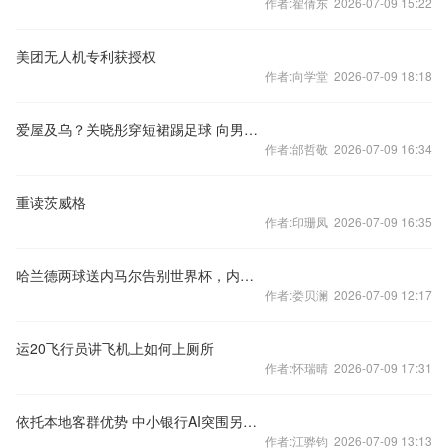
作者:翟倩东 2026-07-09 15:22
美团无人机专利获授权
作者:向学堂 2026-07-09 18:18
爱屋及乌？关晓彤穿短裙踢足球 向男友鹿晗靠齐
作者:邰哲敬 2026-07-09 16:34
重读茨威格
作者:印珊凤 2026-07-09 16:35
哈兰德两球送内马尔告别世界杯，内马尔跪地哭泣，你看到的是新王登基，还是老将悲歌？
作者:娄贝澜 2026-07-09 12:17
运20飞行员讲飞机上如何上厕所
作者:怀瑞晴 2026-07-09 17:31
依托本地客群优势 中小银行AI突围另辟蹊径
作者:江骅钧 2026-07-09 13:13