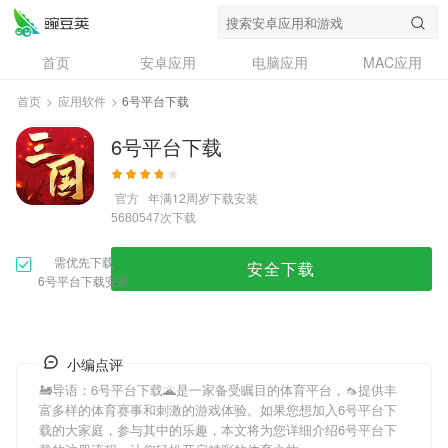
首页
安卓应用
电脑应用
MAC应用
资讯
专题
设计奖
创意应用
首页
>
应用软件
>
6号平台下载
问答
6号平台下载
官方
年满12周岁
下载安装
次下载
5680547
需优先下载
安全下载
6号平台下载安装
小编点评
🚂导语：
6号平台下载
🌋是一家备受瞩目的体育平台，🦟提供丰
富多样的体育赛事和刺激的游戏体验。如果您想加入
6号平台下
载
的大家庭，参与其中的乐趣，本文将为您详细介绍
6号平台下