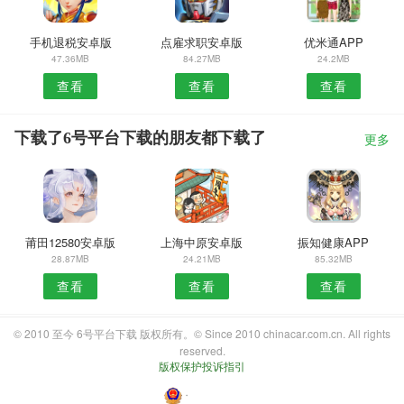
手机退税安卓版
点雇求职安卓版
优米通APP
47.36MB
84.27MB
24.2MB
查看
查看
查看
下载了6号平台下载的朋友都下载了
更多
莆田12580安卓版
上海中原安卓版
振知健康APP
28.87MB
24.21MB
85.32MB
查看
查看
查看
© 2010 至今 6号平台下载 版权所有。© Since 2010 chinacar.com.cn. All rights
reserved.
版权保护投诉指引
・