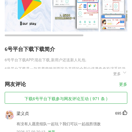
6号平台下载下载简介
6号平台下载
APP,现在下载,新用户还送新人礼包.
6号平台下载是一款有着极致画面张力表现的全新仙侠类角色扮演手机游
更多
戏，采用了全新的U3D引擎技术，为玩家带来了最为宏美绮丽的仙侠场
景。丰富的剧情讲述模式，你可以自游戏中分章节额去体验不同剧情带来
网友评论
更多
的感动。酷炫的战斗玩法更是让玩家流连忘返乐不思蜀。
6号平台下载软件特色
下载6号平台下载参与网友评论互动 ( 971 条 )
1,社区圈子更具人性化，学霸在线，干货共享，相互交流考研心得体会，
沟通无障碍；
梁义贞
695
2,家长可以在线查询对应门诊有无充足疫苗,家长不必因为门诊缺苗而白
有没有人愿意组队一起玩？我们可以一起战胜强敌
跑一趟
2026-07-09 20:13
推荐