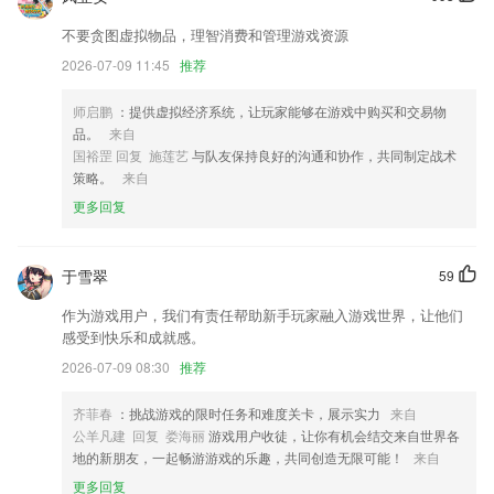
优化内容分享摘要内容
不要贪图虚拟物品，理智消费和管理游戏资源
修复了地图显示错误的情况；
2026-07-09 11:45
推荐
开发商：上海钧正网络科技有限公司
页面展示优化
师启鹏
：提供虚拟经济系统，让玩家能够在游戏中购买和交易物
品。
来自
编辑照片时，可以选择并添加粉底，口红，睫毛和漂亮的美瞳等。
国裕罡 回复 施莲艺
与队友保持良好的沟通和协作，共同制定战术
联系我们
策略。
来自
以上就是6号平台下载的介绍，如果您喜欢这款软件，您可以到应用商店
更多回复
进行打分评论，说出您的使用经历，以帮助我们更好的对产品进行优化修
改。
于雪翠
59
作为游戏用户，我们有责任帮助新手玩家融入游戏世界，让他们
感受到快乐和成就感。
2026-07-09 08:30
推荐
齐菲春
：挑战游戏的限时任务和难度关卡，展示实力
来自
公羊凡建 回复 娄海丽
游戏用户收徒，让你有机会结交来自世界各
地的新朋友，一起畅游游戏的乐趣，共同创造无限可能！
来自
更多回复