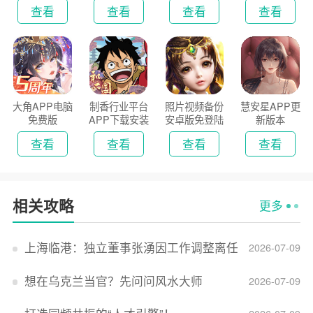
新版
2026
查看
查看
查看
查看
大角APP电脑
制香行业平台
照片视频备份
慧安星APP更
免费版
APP下载安装
安卓版免登陆
新版本
2026
版
查看
查看
查看
查看
相关攻略
更多
上海临港：独立董事张湧因工作调整离任
2026-07-09
想在乌克兰当官？先问问风水大师
2026-07-09