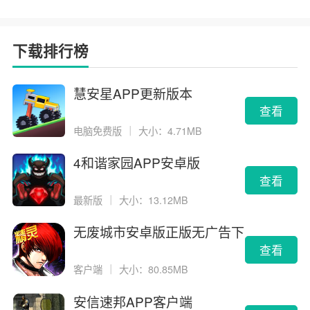
下载排行榜
慧安星APP更新版本
查看
电脑免费版
｜
大小：4.71MB
4和谐家园APP安卓版
查看
最新版
｜
大小：13.12MB
无废城市安卓版正版无广告下
载
查看
客户端
｜
大小：80.85MB
安信速邦APP客户端