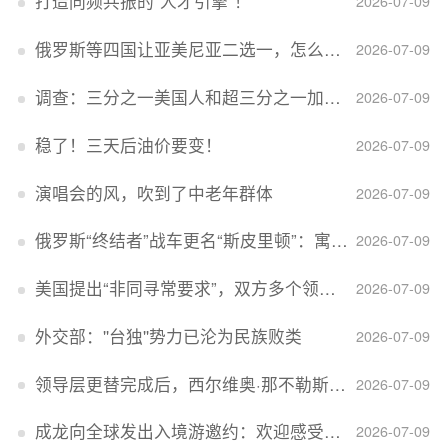
打造同频共振的“人才引擎”！
2026-07-09
俄罗斯等四国让亚美尼亚二选一，怎么回事？
2026-07-09
调查：三分之一美国人和超三分之一加拿大人感到经济压力
2026-07-09
稳了！三天后油价要变！
2026-07-09
演唱会的风，吹到了中老年群体
2026-07-09
俄罗斯“终结者”战车更名“斯皮里顿”：寓意强大可靠，彰显俄精神力量
2026-07-09
美国提出“非同寻常要求”，双方多个领域分歧依旧，印美贸易谈判进入“关键阶段”
2026-07-09
外交部：''台独''势力已沦为民族败类
2026-07-09
领导层更替完成后，西尔维奥·那不勒斯出任Lucid首席执行官
2026-07-09
成龙向全球发出入境游邀约：欢迎感受无滤镜的真实中国
2026-07-09