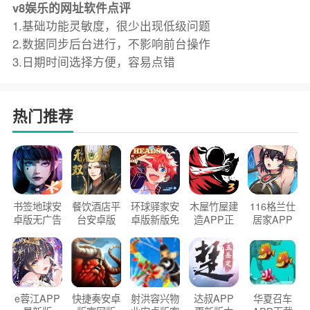
v8娱乐的网址软件点评
1.基础功能灵敏度，很少出现低级问题
2.数据同步后台进行，不影响前台操作
3.日期时间选择方便，容易点错
热门推荐
书签地球安
餐饮酒店平
环球驿家安
木屋竹屋建
116格兰仕
卓版无广告
台安卓版
卓版新版免
造APP正
居家APP
官方正版
2026版
费下载
版2026
手机版
e蓉江APP
快捷奏安卓
射洪容兴物
达叔APP
华夏召车