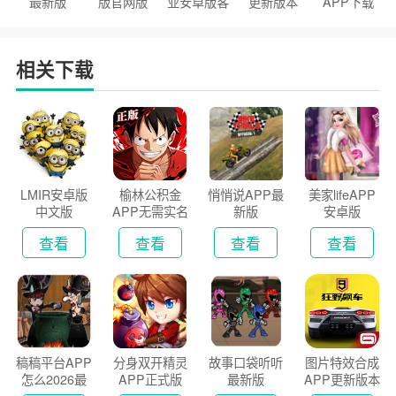
最新版
版官网版
业安卓版客
更新版本
APP下载
户端
2026
安装2026
相关下载
LMIR安卓版
榆林公积金
悄悄说APP最
美家lifeAPP
中文版
APP无需实名
新版
安卓版
认证版
查看
查看
查看
查看
稿稿平台APP
分身双开精灵
故事口袋听听
图片特效合成
怎么2026最
APP正式版
最新版
APP更新版本