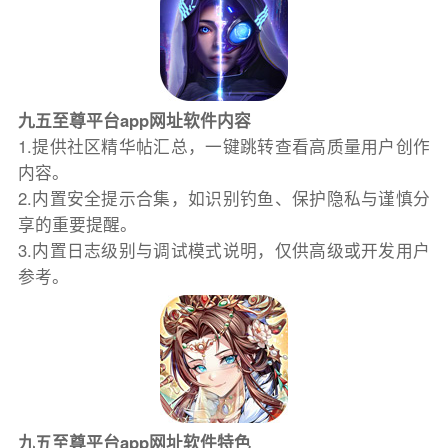
九五至尊平台app网址软件内容
1.提供社区精华帖汇总，一键跳转查看高质量用户创作
内容。
2.内置安全提示合集，如识别钓鱼、保护隐私与谨慎分
享的重要提醒。
3.内置日志级别与调试模式说明，仅供高级或开发用户
参考。
九五至尊平台app网址软件特色