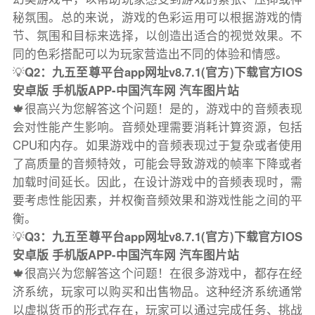
秘氛围。总的来说，游戏的色彩运用可以根据游戏的情
节、氛围和目标来选择，以创造出适合的视觉效果。不
同的色彩搭配可以为玩家营造出不同的体验和情感。
💡
Q2：九五至尊平台app网址v8.7.1(官方)下载官方IOS
安卓版 手机版APP-中国汽车网 汽车图片站
🍁很高兴为您解答这个问题！是的，游戏中的音频表现
会对性能产生影响。音频处理需要消耗计算资源，包括
CPU和内存。如果游戏中的音频表现过于复杂或者使用
了高质量的音频特效，可能会导致游戏的帧率下降或者
加载时间延长。因此，在设计游戏中的音频表现时，需
要考虑性能因素，并权衡音频效果和游戏性能之间的平
衡。
💡
Q3：九五至尊平台app网址v8.7.1(官方)下载官方IOS
安卓版 手机版APP-中国汽车网 汽车图片站
🍁很高兴为您解答这个问题！在很多游戏中，都存在经
济系统，玩家可以购买和出售物品。这种经济系统通常
以虚拟货币的形式存在，玩家可以通过完成任务、挑战