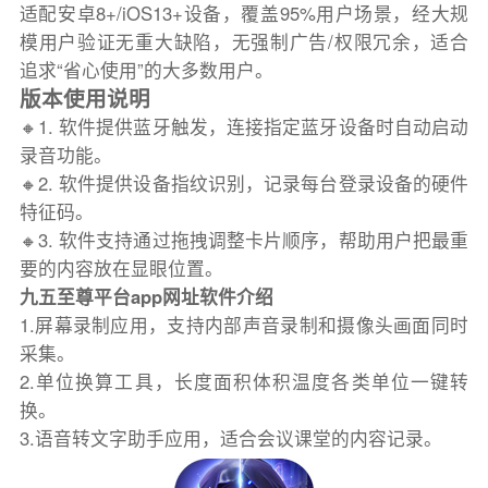
适配安卓8+/iOS13+设备，覆盖95%用户场景，经大规
模用户验证无重大缺陷，无强制广告/权限冗余，适合
追求“省心使用”的大多数用户。
版本使用说明
🔸1. 软件提供蓝牙触发，连接指定蓝牙设备时自动启动
录音功能。
🔸2. 软件提供设备指纹识别，记录每台登录设备的硬件
特征码。
🔸3. 软件支持通过拖拽调整卡片顺序，帮助用户把最重
要的内容放在显眼位置。
九五至尊平台app网址软件介绍
1.屏幕录制应用，支持内部声音录制和摄像头画面同时
采集。
2.单位换算工具，长度面积体积温度各类单位一键转
换。
3.语音转文字助手应用，适合会议课堂的内容记录。