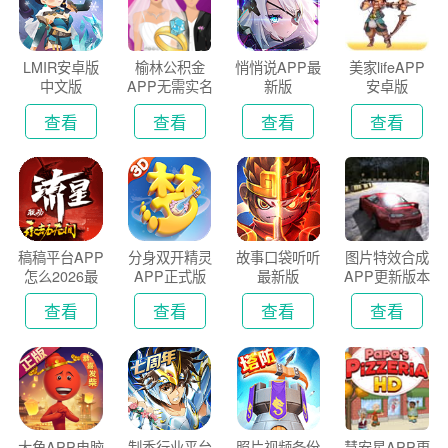
LMIR安卓版
榆林公积金
悄悄说APP最
美家lifeAPP
中文版
APP无需实名
新版
安卓版
认证版
查看
查看
查看
查看
稿稿平台APP
分身双开精灵
故事口袋听听
图片特效合成
怎么2026最
APP正式版
最新版
APP更新版本
新版
2026
查看
查看
查看
查看
大角APP电脑
制香行业平台
照片视频备份
慧安星APP更