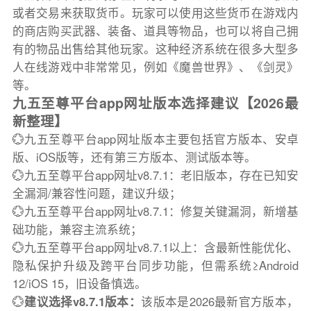
或者交易来获取货币。玩家可以使用这些货币在游戏内
的商店购买武器、装备、道具等物品，也可以将自己拥
有的物品出售给其他玩家。这种经济系统在很多大型多
人在线游戏中非常常见，例如《魔兽世界》、《剑灵》
等。
九五至尊平台app网址版本选择建议【2026最
新整理】
💮九五至尊平台app网址版本主要包括官方版本、安卓
版、iOS版等，还有第三方版本、测试版本等。
💮九五至尊平台app网址v8.7.1：老旧版本，存在已知安
全漏洞/兼容性问题，建议升级；
💮九五至尊平台app网址v8.7.1：修复关键漏洞，新增基
础功能，兼容主流系统；
💮九五至尊平台app网址v8.7.1以上：含最新性能优化、
隐私保护升级及跨平台同步功能，但需系统≥Android
12/iOS 15，旧设备慎选。
💮
建议选择v8.7.1版本：
该版本是2026最新官方版本，