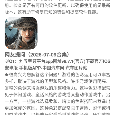
册。检查是否有可用的软件更新，以确保使用的是最新
版本，这有助于修复已知的错误和提高软件性能。
网友提问（2026-07-09合集）
💡
Q1：九五至尊平台app网址v8.7.1(官方)下载官方IOS
安卓版 手机版APP-中国汽车网 汽车图片站
🍁很高兴为您解答这个问题！游戏的色彩运用可以丰富
多样，取决于游戏的类型和风格。许多游戏使用明亮、
鲜艳的色调来增强游戏的乐趣和活力。这种色彩搭配常
见于休闲游戏、童话风格的游戏或某些动作游戏中。另
一方面，一些游戏选择柔和、暗淡的色彩搭配来营造出
更加沉浸的氛围。这种色彩搭配常见于冒险、恐怖或科
幻类游戏中，以帮助玩家感受到游戏的紧张、压抑或神