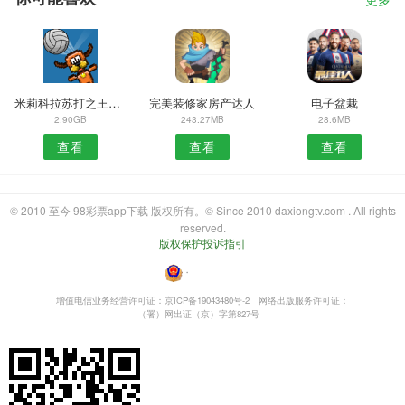
更多
米莉科拉苏打之王中文版
完美装修家房产达人
电子盆栽
2.90GB
243.27MB
28.6MB
查看
查看
查看
© 2010 至今 98彩票app下载 版权所有。© Since 2010 daxiongtv.com . All rights
reserved.
版权保护投诉指引
・
增值电信业务经营许可证：京ICP备19043480号-2
网络出版服务许可证：
（署）网出证（京）字第827号