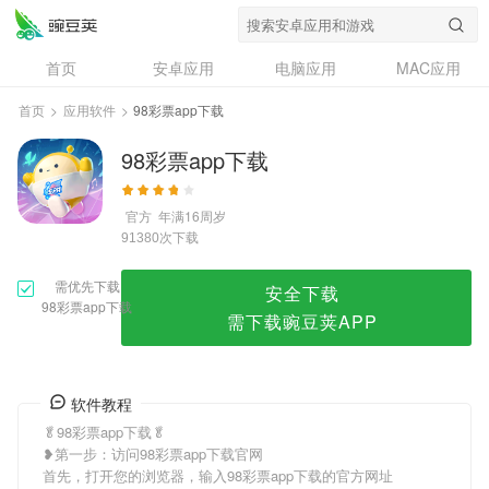
98彩票app下载
首页
安卓应用
电脑应用
MAC应用
资讯
专题
设计奖
创意应用
首页
>
应用软件
>
98彩票app下载
问答
98彩票app下载
官方
年满16周岁
次下载
91380
需优先下载
安全下载
98彩票app下载
需下载豌豆荚APP
软件教程
🥬98彩票app下载🥬
❥第一步：访问98彩票app下载官网
首先，打开您的浏览器，输入98彩票app下载的官方网址