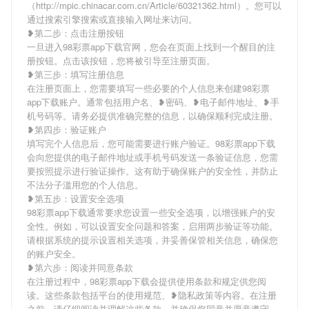
（http://mpic.chinacar.com.cn/Article/60321362.html）。您可以
通过搜索引擎搜索或直接输入网址来访问。
❥第二步：点击注册按钮
一旦进入98彩票app下载官网，您会在页面上找到一个醒目的注
册按钮。点击该按钮，您将被引导至注册页面。
❥第三步：填写注册信息
在注册页面上，您需要填写一些必要的个人信息来创建98彩票
app下载账户。通常包括用户名、❥密码、❥电子邮件地址、❥手
机号码等。请务必提供准确完整的信息，以确保顺利完成注册。
❥第四步：验证账户
填写完个人信息后，您可能需要进行账户验证。98彩票app下载
会向您提供的电子邮件地址或手机号码发送一条验证信息，您需
要按照提示进行验证操作。这有助于确保账户的安全性，并防止
不法分子滥用您的个人信息。
❥第五步：设置安全选项
98彩票app下载通常要求您设置一些安全选项，以增强账户的安
全性。例如，可以设置安全问题和答案，启用两步验证等功能。
请根据系统的提示设置相关选项，并妥善保管相关信息，确保您
的账户安全。
❥第六步：阅读并同意条款
在注册过程中，98彩票app下载会提供使用条款和规定供您阅
读。这些条款包括平台的使用规范、❥隐私政策等内容。在注册
之前，请仔细阅读并理解这些条款，并确保您同意并愿意遵守。